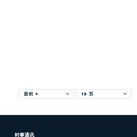
面积
18 页
时事通讯