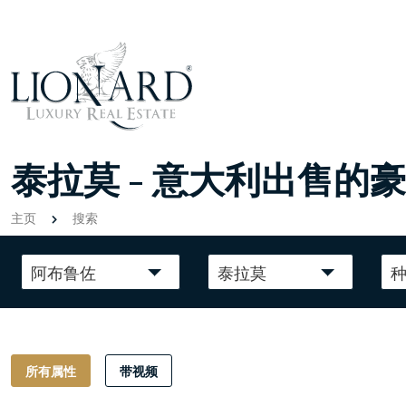
泰拉莫 - 意大利出售的
主页
搜索
阿布鲁佐
泰拉莫
所有属性
带视频