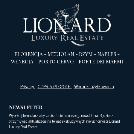
FLORENCJA
-
MEDIOLAN
-
RZYM
-
NAPLES
-
WENECJA
-
PORTO CERVO
-
FORTE DEI MARMI
Privacy
-
GDPR 679/2016
-
Warunki użytkowania
NEWSLETTER
Wypełnij formularz, aby zapisać się do naszego newslettera. Będziesz
otrzymywać aktualizacje na temat ekskluzywnych nieruchomości Lionard
Luxury Real Estate.