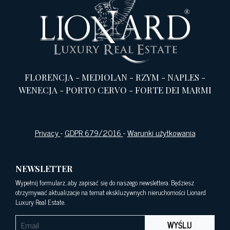
FLORENCJA
-
MEDIOLAN
-
RZYM
-
NAPLES
-
WENECJA
-
PORTO CERVO
-
FORTE DEI MARMI
Privacy
-
GDPR 679/2016
-
Warunki użytkowania
NEWSLETTER
Wypełnij formularz, aby zapisać się do naszego newslettera. Będziesz
otrzymywać aktualizacje na temat ekskluzywnych nieruchomości Lionard
Luxury Real Estate.
WYŚLIJ