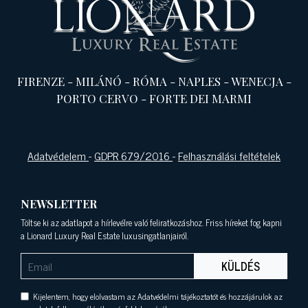
FIRENZE
-
MILÁNÓ
-
RÓMA
-
NAPLES
-
WENECJA
-
PORTO CERVO
-
FORTE DEI MARMI
Adatvédelem
-
GDPR 679/2016
-
Felhasználási feltételek
NEWSLETTER
Töltse ki az adatlapot a hírlevélre való feliratkozáshoz. Friss híreket fog kapni
a Lionard Luxury Real Estate luxusingatlanjairól.
KÜLDÉS
Kijelentem, hogy elolvastam az Adatvédelmi tájékoztatót és hozzájárulok az