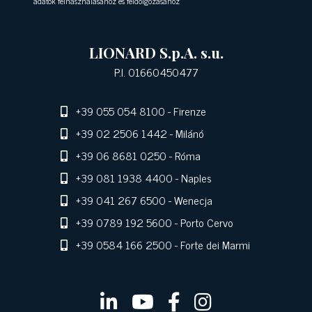
adatok felhasználásához és feldolgozásához
LIONARD S.p.A. s.u.
P.I. 01660450477
+39 055 054 8100
- Firenze
+39 02 2506 1442
- Milánó
+39 06 8681 0250
- Róma
+39 081 1938 4400
- Naples
+39 041 267 6500
- Wenecja
+39 0789 192 5600
- Porto Cervo
+39 0584 166 2500
- Forte dei Marmi