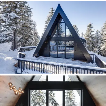
możliwość zwiedzania miejsc bogatych w kulturę i
korzystania z nienagannych usług oferowanych przez
Trentino Alto Adige, zapraszając do delektowania się
poczuciem wolności i rześkim powietrzem wysokich
wysokość, gdzie krajobraz zapiera dech w piersiach i
oferuje różne niuanse o każdej porze roku, które
nigdy
się nie znudzą.