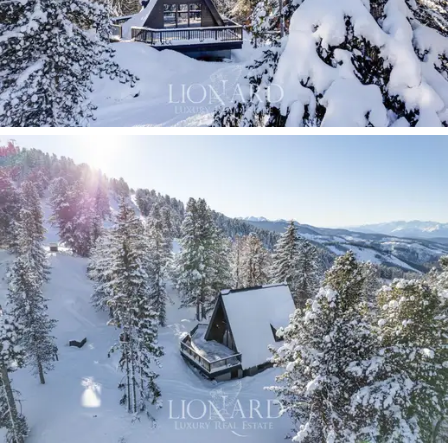
prywatnego raju
na stokach narciarskich Alpe Cermis,
w ośrodku narciarskim
Dolomiti Superski
, jednym z
największych ośrodków narciarskich na świecie z 1200
km tras narciarskich. Nowoczesne wyciągi narciarskie,
długie stoki różnego typu, ścieżki spacerowe,
trekkingowe, ścianki wspinaczkowe i wiele innych
możliwości w zasięgu ręki w wymarzonej scenerii, ta
nieruchomość okazuje się idealna zarówno dla
miłośników sportów zimowych, jak i dla tych, którzy
chcą doświadczyć letni urok gór.
Ten wyrafinowany domek na sprzedaż jest idealnym
schronieniem dla tych, którzy chcą uciec od szalonego
życia metropolii i zanurzyć się w czystości nieskażonej
przyrody. Położony kilka kilometrów od
Trydentu,
Canazei i Bolzano,
wraz z lotniskiem, zachowuje