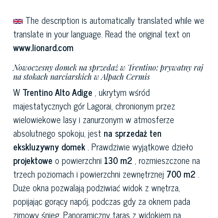
The description is automatically translated while we
translate in your language. Read the original text on
www.lionard.com
Nowoczesny domek na sprzedaż w Trentino: prywatny raj
na stokach narciarskich w Alpach Cermis
W
Trentino Alto Adige
, ukrytym wśród
majestatycznych gór Lagorai, chronionym przez
wielowiekowe lasy i zanurzonym w atmosferze
absolutnego spokoju, jest
na sprzedaż ten
ekskluzywny domek
. Prawdziwie wyjątkowe dzieło
projektowe
o powierzchni
130 m2
, rozmieszczone na
trzech poziomach i powierzchni zewnętrznej
700 m2
.
Duże okna pozwalają podziwiać widok z wnętrza,
popijając gorący napój, podczas gdy za oknem pada
zimowy śnieg. Panoramiczny taras z widokiem na