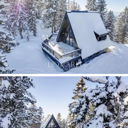
poziomach
o łącznej powierzchni 130 m2. W piwnicy
znajdują się
dwie sypialnie
, przestronna
łazienka
z
prysznicem oraz praktyczna
garderoba
. Na parterze
znajduje się
jasny salon
z jadalnią, w pełni wyposażona
nowoczesna
kuchnia
oraz druga łazienka. Poziom ten
otwiera się na zewnątrz dzięki wspaniałemu
tarasowi o
powierzchni 40 m2
. Na górnym poziomie znajduje się
kolejna
dwuosobowa sypialnia
z panoramicznym
widokiem. Obiekt wyposażony jest we wszystkie
udogodnienia, w tym niezależny system ogrzewania
podłogowego i przechowalnię sprzętu narciarskiego. Do
nieruchomości przynależy także teren o powierzchni
700 m2 z
bezpośrednim dostępem do stoków
narciarskich i kolejki linowej.
Ten domek na sprzedaż to autentyczny
zakątek