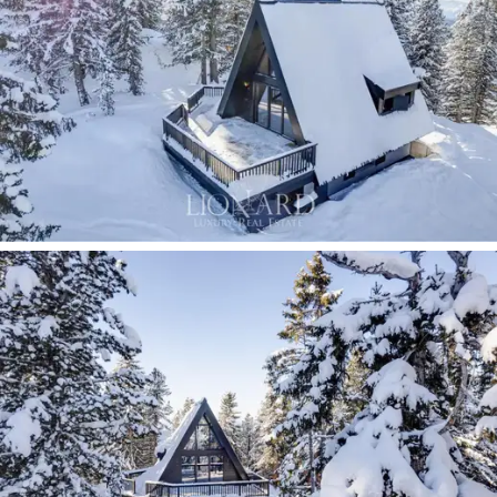
滑雪場和纜車。
這棟待售小屋是 Alpe Cermis 滑雪場上真正的
私人
天堂一角
，位於
Dolomiti Superski
滑雪區內，該滑
雪區是世界上最大的滑雪勝地之一，擁有 1,200 公
里的滑雪道。該酒店擁有現代化的滑雪纜車、各
種類型的長坡、步行道、徒步旅行、攀岩牆以及
許多其他近在咫尺的夢幻環境，事實證明，這家
酒店是冬季運動愛好者和希望體驗冬季運動的人
們的理想選擇。山的夏日魅力。
對於那些想要遠離大都市的喧囂生活、沉浸在未
受污染的純淨大自然中的人們來說，這座精緻的
待售小屋是完美的避難所。距離
特倫托、卡納澤
伊和博爾扎諾
及其機場僅幾公里，它保留了探索
文化豐富的地方並享受特倫蒂諾-上阿迪傑提供的
無可挑剔的服務的可能性，邀請您體驗高地的自