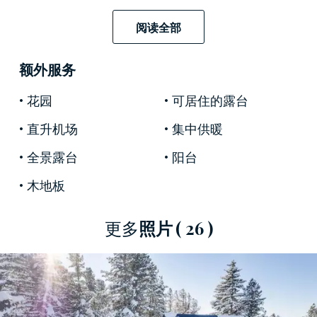
這間小屋位於
多洛米蒂
山脈的中心地帶，這是一
阅读全部
個具有紀念意義的山地系統群，保存了超過 2 億
年的歷史，自 2009 年起被
聯合國教科文組織列為
额外服务
世界遺產。
著名建築師勒‧柯比意(Le Corbusier) 將
其定義為「世界上最美麗的自然建築作品」。
花园
可居住的露台
這座令人難以置信的豪華小屋坐落在森林中，誕
直升机场
集中供暖
生於
鐵、木材和玻璃
的完美融合，似乎遵循山峰
全景露台
阳台
的尖銳線條。它分佈在
三層，
總面積為 130 平方
木地板
米。地下室層設有
兩間臥室
、一間帶淋浴的寬敞
浴室
和一間實用的
儲藏室
。底樓設有帶用餐區的
明亮客廳
、設備齊全的現代化
廚房
和第二間浴
更多
照片
( 26 )
室。該層設有
40 平方米的宏偉露台，
可通往室
外。樓上還有另一間全景
雙人臥室
。飯店配備了
所有舒適設施，包括獨立的地暖系統和雪具寄存
處。飯店還擁有 700 平方米的場地，可
直接通往