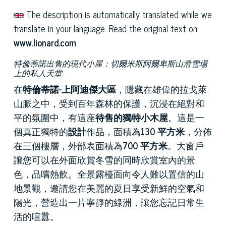
The description is automatically translated while we
translate in your language. Read the original text on
www.lionard.com
特倫蒂諾出售的現代小屋：切爾米斯阿爾卑斯山滑雪場
上的私人天堂
在
特倫蒂諾-上阿迪傑大區
，隱藏在雄偉的拉戈萊
山脈之中，受到百年森林的保護，沉浸在絕對和
平的氛圍中，有這座
待售的獨特小木屋
。這是一
個真正獨特的
設計
作品，面積為
130 平方米
，分佈
在三個樓層，外部表面積為
700 平方米
。大窗戶
讓您可以在外面欣賞冬雪的同時欣賞室內的景
色，品嚐熱飲。全景露檯面向令人難以置信的山
地景觀，邀請您在美麗的夏日享受新鮮的空氣和
陽光，營造出一片寧靜的綠洲，讓您忘記日常生
活的喧囂。