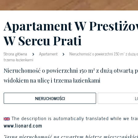
Apartament W Prestiżo
W Sercu Prati
Strona główna
Apartament
Nieruchomość o powierzchni 150 m² z dużą ot
trzema łazienkami
Nieruchomość o powierzchni 150 m² z dużą otwartą pr
widokiem na ulicę i trzema łazienkami
NIERUCHOMOŚCI
L
The description is automatically translated while we tra
www.lionard.com
Jasna nieruchomość na czwartym piętrze mieszczańskiej