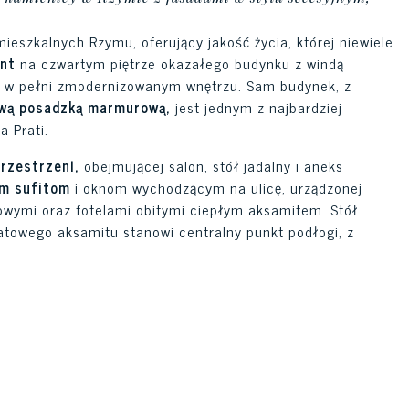
mieszkalnych Rzymu, oferujący jakość życia, której niewiele
nt
na czwartym piętrze okazałego budynku z windą
a o w pełni zmodernizowanym wnętrzu. Sam budynek, z
ową posadzką marmurową,
jest jednym z najbardziej
 Prati.
przestrzeni,
obejmującej salon, stół jadalny i aneks
im sufitom
i oknom wychodzącym na ulicę, urządzonej
owymi oraz fotelami obitymi ciepłym aksamitem. Stół
natowego aksamitu stanowi centralny punkt podłogi, z
rowany z wbudowaną meblościanką z jasnego drewna,
 z balkonem z widokiem na ulicę
to jasna przestrzeń z
arym tapicerowanym zagłówkiem i okrągłymi kinkietami ze
 charakterystyczny element całego mieszkania –
 bezpośrednim dostępem do
łazienki wyłożonej w całości
i od podłogi do sufitu,
podświetlanym owalnym lustrem,