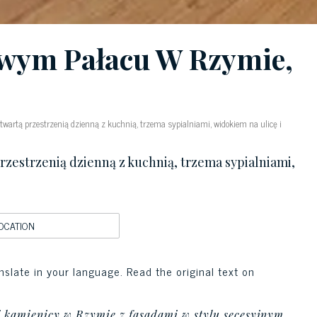
wym Pałacu W Rzymie,
wartą przestrzenią dzienną z kuchnią, trzema sypialniami, widokiem na ulicę i
zestrzenią dzienną z kuchnią, trzema sypialniami,
OCATION
nslate in your language. Read the original text on
 kamienicy w Rzymie z fasadami w stylu secesyjnym,