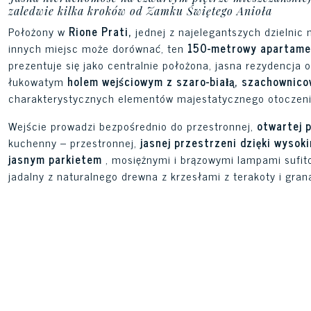
zaledwie kilka kroków od Zamku Świętego Anioła
Położony w
Rione Prati,
jednej z najelegantszych dzielnic 
innych miejsc może dorównać, ten
150-metrowy apartame
prezentuje się jako centralnie położona, jasna rezydencj
łukowatym
holem wejściowym z szaro-białą, szachownic
charakterystycznych elementów majestatycznego otoczenia
Wejście prowadzi bezpośrednio do przestronnej,
otwartej 
kuchenny – przestronnej,
jasnej przestrzeni dzięki wysok
jasnym parkietem
, mosiężnymi i brązowymi lampami sufit
jadalny z naturalnego drewna z krzesłami z terakoty i gra
łatwością mieszcząc osiem osób.
Aneks kuchenny, zinteg
dopełnia przestrzeń dzienną, nie zakłócając jej płynności.
Korytarz prowadzi do
trzech sypialni
i łazienek.
Sypialnia
akcentową ścianą w kolorze szmaragdowej zieleni, jasnosz
złotym podświetleniem.
Sypialnia z łazienką
– najbardziej
charakteryzuje się akcentową ścianą w kolorze kobaltu i
płytami marmuru w kolorze granatowym ze złotymi żyłkam