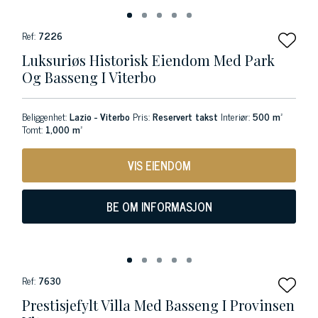
Ref:
7226
Luksuriøs Historisk Eiendom Med Park
Og Basseng I Viterbo
Beliggenhet:
Lazio - Viterbo
Pris:
Reservert takst
Interiør:
500 m²
Tomt:
1,000 m²
VIS EIENDOM
BE OM INFORMASJON
Ref:
7630
Prestisjefylt Villa Med Basseng I Provinsen