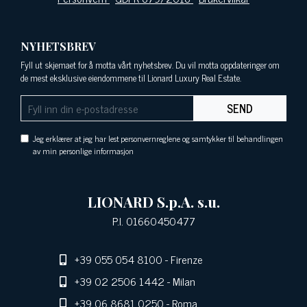
NYHETSBREV
Fyll ut skjemaet for å motta vårt nyhetsbrev. Du vil motta oppdateringer om
de mest eksklusive eiendommene til Lionard Luxury Real Estate.
SEND
Jeg erklærer at jeg har lest personvernreglene og samtykker til behandlingen
av min personlige informasjon
LIONARD S.p.A. s.u.
P.I. 01660450477
+39 055 054 8100
- Firenze
+39 02 2506 1442
- Milan
+39 06 8681 0250
- Roma