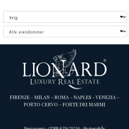
FIRENZE
-
MILAN
-
ROMA
-
NAPLES
-
VENEZIA
-
PORTO CERVO
-
FORTE DEI MARMI
Personvern
-
GDPR 679/2016
-
Brukervilkår