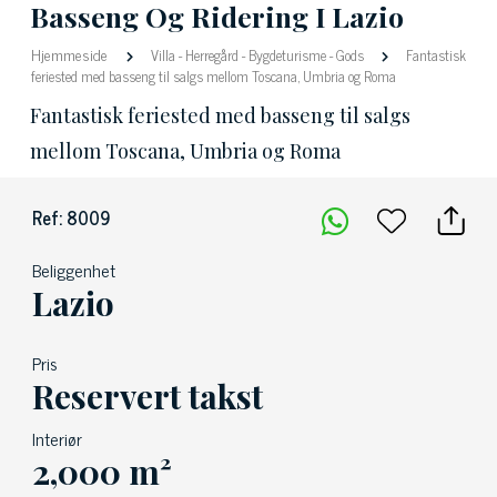
Basseng Og Ridering I Lazio
Hjemmeside
Villa
-
Herregård
-
Bygdeturisme
-
Gods
Fantastisk
feriested med basseng til salgs mellom Toscana, Umbria og Roma
Fantastisk feriested med basseng til salgs
mellom Toscana, Umbria og Roma
Ref: 8009
Beliggenhet
Lazio
Pris
Reservert takst
Interiør
2,000 m²