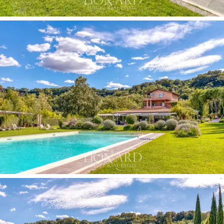
seter og sofaer.
Denne sjarmerende eiendommen
til salgs et steinkast
fra Roma
, komplett med parkering for gjester, er den
ideelle eiendommen for naturelskere og de som liker
rolige steder.