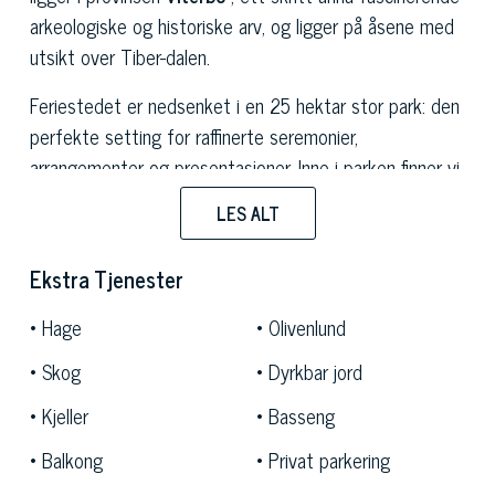
arkeologiske og historiske arv, og ligger på åsene med
utsikt over Tiber-dalen.
Feriestedet er nedsenket i en 25 hektar stor park: den
perfekte setting for raffinerte seremonier,
arrangementer og presentasjoner. Inne i parken finner vi
et fantastisk svømmebasseng, omgitt av et stort
LES ALT
område for soling, ideelt for øyeblikk av avslapning om
sommeren, og noen typiske staller for hester. Det er
Ekstra Tjenester
ingen mangel på hjørner designet for avslapning, mens
du nyter utsikten over det omkringliggende landskapet,
Hage
Olivenlund
blant terrasser, lysthus, bord og stoler i skyggen av
Skog
Dyrkbar jord
sypresser.
Kjeller
Basseng
Denne eiendommen til salgs, et typisk gjestehus på
Balkong
Privat parkering
landet som er fint restaurert i alle detaljer, er delt inn i
tre bygninger og har en total indre overflate på ca.