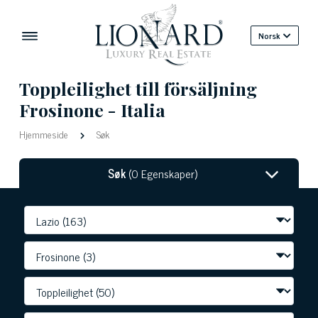
Norsk
Toppleilighet till försäljning
Frosinone - Italia
Hjemmeside
Søk
Søk
(0 Egenskaper)