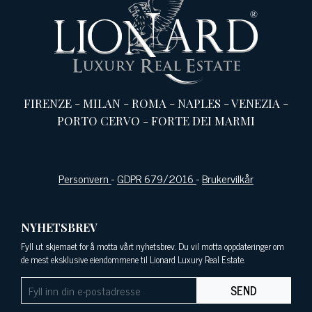
FIRENZE
-
MILAN
-
ROMA
-
NAPLES
-
VENEZIA
-
PORTO CERVO
-
FORTE DEI MARMI
Personvern
-
GDPR 679/2016
-
Brukervilkår
NYHETSBREV
Fyll ut skjemaet for å motta vårt nyhetsbrev. Du vil motta oppdateringer om
de mest eksklusive eiendommene til Lionard Luxury Real Estate.
SEND