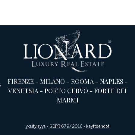
FIRENZE
-
MILANO
-
ROOMA
-
NAPLES
-
s
VENETSIA
-
PORTO CERVO
-
FORTE DEI
MARMI
yksityisyys
-
GDPR 679/2016
-
käyttöehdot