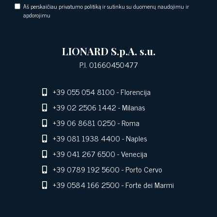
Aš perskaičiau privatumo politiką ir sutinku su duomenų naudojimu ir
apdorojimu
LIONARD S.p.A. s.u.
P.I. 01660450477
+39 055 054 8100
- Florencija
+39 02 2506 1442
- Milanas
+39 06 8681 0250
- Roma
+39 081 1938 4400
- Naples
+39 041 267 6500
- Venecija
+39 0789 192 5600
- Porto Cervo
+39 0584 166 2500
- Forte dei Marmi