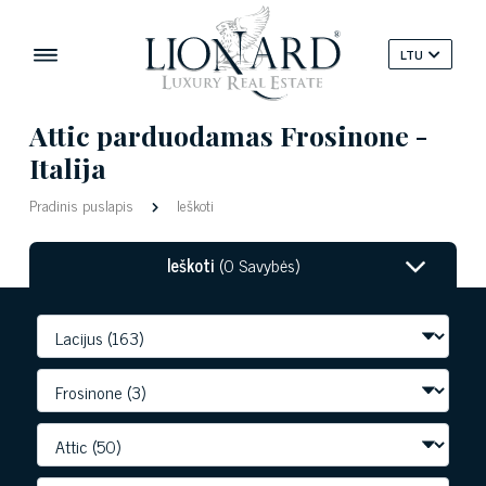
LTU
Attic parduodamas Frosinone -
Italija
Pradinis puslapis
Ieškoti
Ieškoti
(0 Savybės)