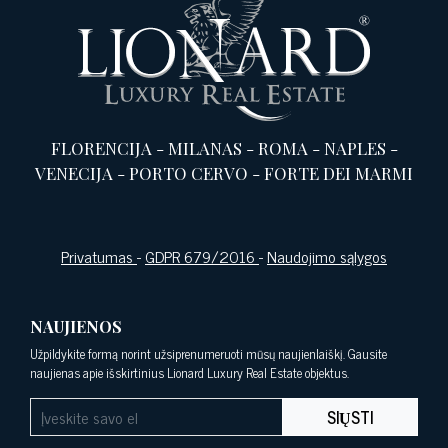
FLORENCIJA
-
MILANAS
-
ROMA
-
NAPLES
-
VENECIJA
-
PORTO CERVO
-
FORTE DEI MARMI
Privatumas
-
GDPR 679/2016
-
Naudojimo sąlygos
NAUJIENOS
Užpildykite formą norint užsiprenumeruoti mūsų naujienlaiškį. Gausite
naujienas apie išskirtinius Lionard Luxury Real Estate objektus.
SIŲSTI