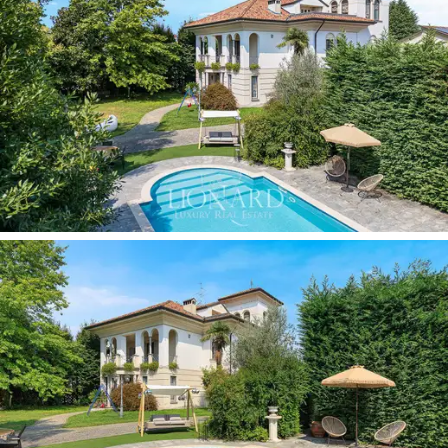
fullstendig renovert
med materialer av høyeste
kvalitet, noe som forbedrer både lysstyrken og
romsligheten i rommene. Eiendommen består av
fem
soverom og fem bad,
samt en rekke rom dedikert til
hygge og avslapning. Det er også lagt stor vekt på
detaljene i møblene: villaen tilbys
fullt møblert med
designelementer,
som bidrar til å gjøre hvert rom
funksjonelt og estetisk upåklagelig. Blant de mest
prestisjefylte funksjonene er det
private kinorommet
,
designet som et eksklusivt underholdningsområde,
perfekt for å nyte øyeblikk med avslapning uten å ofre
intimiteten i ditt eget hjem.
Hjertet i eiendommen er den
private hagen på 2400
kvm
, en perfekt anlagt oase av grøntområder som
omgir villaen og forbedrer privatlivet. Her finner du et