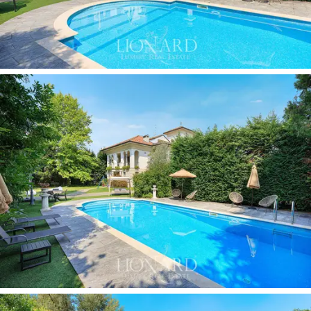
privat svømmebasseng,
ideelt for avslapning om
sommeren eller for å organisere utendørs
sammenkomster. De mange
panoramaterrassene
forbedrer villaens eksteriør ytterligere, og tilbyr
pittoresk utsikt og perfekte områder for utendørsliv i
alle årstider. Eksteriøret kompletteres av en privat
garasje,
som garanterer bekvemmelighet og sikkerhet
for parkering av biler.
Denne fantastiske villaen til salgs tilbyr den perfekte
syntesen av
tradisjon og moderne eleganse
. Med
sine sjenerøse rom, luksuriøse overflater,
svømmebasseng og privat hage, er det en eksklusiv
bolig som passer for de som søker et
prestisjefylt
hjem
i utkanten av Milano. En allsidig eiendom, ideell
både som hovedbolig og som en verdifull investering i
hjertet av Lombardia.