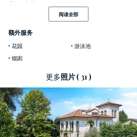
蘭和貝加莫。
這裡讓您盡情享受寧靜，沉浸在綠
意盎然的尊貴氛圍中，同時又能便捷地享受倫巴
阅读全部
第大區兩大最具活力城市提供的主要服務、基礎
設施和各種機會。這種私密性和便利性的平衡，
额外服务
使這處房產獨具特色。
花园
游泳池
別墅內部分為
三層
，風格優雅精緻。每個房間均
烟囱
採用最高品質的材料
進行了全面翻新
，不僅明亮
寬敞，更增添了房間的風格。別墅設有
五間臥室
更多
照片
( 31 )
和五間浴室，
以及一系列專為歡聚放鬆而設計的
客房。家具的細節也同樣精雕細琢：別墅配備
設
計師精心設計的全套家具，
讓每個空間都兼具實
用性與美感。別墅最負盛名的特色之一是
私人劇
院
，它被設計成一個專屬的娛樂空間，是您享受
休閒時光的理想之選，同時又不失居家般的私密
感。