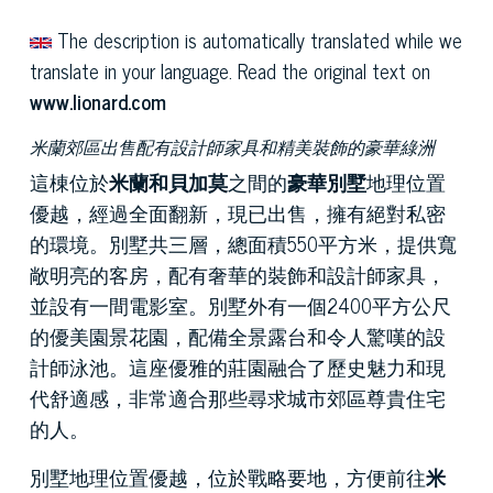
The description is automatically translated while we
translate in your language. Read the original text on
www.lionard.com
米蘭郊區出售配有設計師家具和精美裝飾的豪華綠洲
這棟位於
米蘭和貝加莫
之間的
豪華別墅
地理位置
優越，經過全面翻新，現已出售，擁有絕對私密
的環境。別墅共三層，總面積550平方米，提供寬
敞明亮的客房，配有奢華的裝飾和設計師家具，
並設有一間電影室。別墅外有一個2400平方公尺
的優美園景花園，配備全景露台和令人驚嘆的設
計師泳池。這座優雅的莊園融合了歷史魅力和現
代舒適感，非常適合那些尋求城市郊區尊貴住宅
的人。
別墅地理位置優越，位於戰略要地，方便前往
米