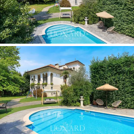
別墅的核心是其
2,400平方公尺的私人花園
，這片
綠意盎然的景觀環繞著別墅，提升了別墅的隱
私。花園內設有
私人泳池，是
夏季休閒放鬆或舉
辦戶外聚會的理想場所。眾多
全景露台
進一步提
升了別墅的外部景觀，提供如畫的景觀和四季皆
宜的戶外生活空間。別墅外部還設有私人
車庫，
確保停車的便利和安全。
這棟出售的精美別墅完美融合了
傳統與現代優
雅
。寬敞的空間、奢華的裝潢、游泳池和私人花
園，使其成為米蘭郊區
尊貴住宅的
理想選擇。這
棟房產用途多樣，既可作為主要住宅，也可作為
倫巴第中心地帶的一項寶貴投資。