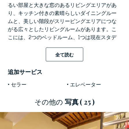
るい部屋と大きな窓のあるリビングエリアがあ
り、キッチン付きの素晴らしいダイニングルー
ムと、美しい階段がスリーピングエリアにつな
がる広々としたリビングルームがあります。こ
こには、2つのベッドルーム、1つは現在スタデ
ィに変換されているダブルと1つのシングル、そ
してマスターバスルームがあります。
全て読む
素晴らしい景色に加えて、リビングエリアをさ
追加サービス
らに装飾するために、古代の完全に保存された
フレスコ画を見つけます。その貴重な仕上げ、
セラー
エレベーター
一流の環境、快適さ、そしてその素材と家具の
品質により、この一流のアパートはフィレンツ
その他の
写真
( 25 )
ェの不動産市場で本物の宝石
として販売されて
います。