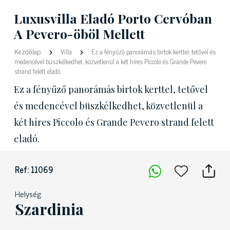
Luxusvilla Eladó Porto Cervóban
A Pevero-öböl Mellett
Kezdőlap
Villa
Ez a fényűző panorámás birtok kerttel, tetővel és
medencével büszkélkedhet, közvetlenül a két híres Piccolo és Grande Pevero
strand felett eladó.
Ez a fényűző panorámás birtok kerttel, tetővel
és medencével büszkélkedhet, közvetlenül a
két híres Piccolo és Grande Pevero strand felett
eladó.
Ref: 11069
Helység
Szardinia