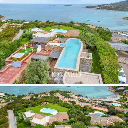
smaragdregatták célpontja.
Tökéletesen felszerelt, hogy garantálja a maximális
kényelmet az itt tartózkodók számára, mind a belső,
mind a kültéri terekben, ez a villa exkluzív tulajdonsága
egy csodálatos úszómedence a tetőn.
Végül
a Porto Cervo-ban eladó luxusvillán
kívül két
parkolóhelyet találunk, ami felbecsülhetetlen értékű
kényelem azok számára, akik a parkolás miatt
szeretnének elérni a közeli strandokat.