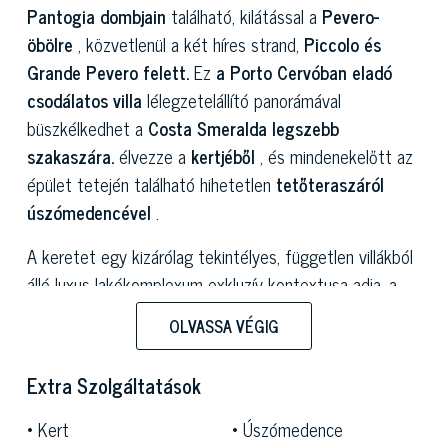
Pantogia dombjain
található, kilátással a
Pevero-
öbölre
, közvetlenül a két híres strand,
Piccolo és
Grande Pevero felett.
Ez
a Porto Cervóban eladó
csodálatos villa
lélegzetelállító panorámával
büszkélkedhet a
Costa Smeralda legszebb
szakaszára.
élvezze a
kertjéből
, és mindenekelőtt az
épület tetején található hihetetlen
tetőteraszáról
úszómedencével
.
A keretet egy kizárólag tekintélyes, független villákból
álló luxus lakókomplexum exkluzív kontextusa adja, a
mediterrán bozótokra jellemző buja, szennyezetlen
OLVASSA VÉGIG
természet tágabb környezetében.
Elegáns és kifinomult építészeti vonalai, privát és
Extra Szolgáltatások
csendes elhelyezkedésű eladó villa egy nagy, privát
Kert
Úszómedence
lombos kertben, amely az ingatlan három oldalán
900