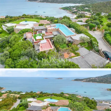
這裡設有一個大型起居區，設有客廳和獨立廚
房，以及五間臥室和四間浴室。室內裝潢有四個
涼棚，為起居區和臥室提供了完美的外部出口，
非常適合在陰涼處放鬆身心，欣賞佩韋羅灣和利
尼巴尼群島（翡翠帆船賽目的地）的景色。
這棟別墅設施齊全，無論是室內還是室外空間，
都能保證為入住者提供最大的舒適度，其屋頂游
泳池區是其獨特的特色。
最後，
在切爾沃港出售的這棟豪華別墅
外面，我
們找到了兩個停車位，對於那些想要前往附近海
灘而無需擔心停車問題的人來說，這是無價的舒
適感。