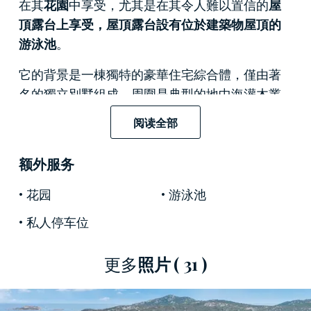
在其
花園
中享受，尤其是在其令人難以置信的
屋
頂露台上享受，屋頂露台設有位於建築物屋頂的
游泳池
。
它的背景是一棟獨特的豪華住宅綜合體，僅由著
名的獨立別墅組成，周圍是典型的地中海灌木叢
鬱鬱蔥蔥、未受污染的自然風光。
阅读全部
這座待售別墅的建築線條優雅精緻，位置私密而
安靜，坐落在一個大型私人綠樹成蔭的花園中，
额外服务
該花園的三側面積達
900 平方米
，增加了絕對和
花园
游泳池
平的宜人氛圍，並提供美妙的環境。觸摸短笛佩
韋羅的大海的景色。
私人停车位
該待售房產的內部配置有
5 間臥室和 4 間浴室
，
更多
照片
( 31 )
均位於同一樓層，提供了特別聰明的空間佈局，
以便充分利用
220 平方米的整個起居面積。