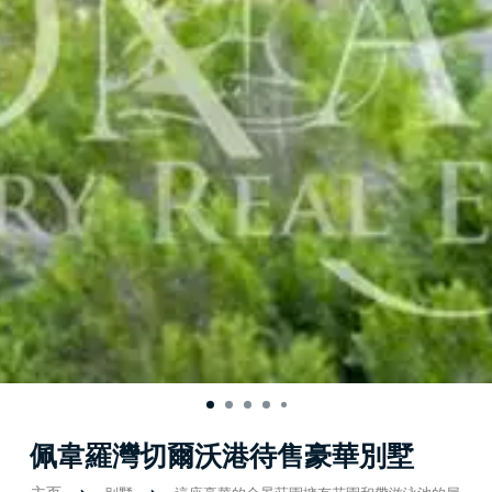
佩韋羅灣切爾沃港待售豪華別墅
主页