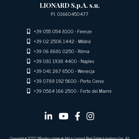
LIONARD S.p.A. s.u.
P.I. 01660450477
+39 055 054 8100
- Firenze
+39 02 2506 1442
- Milánó
+39 06 8681 0250
- Róma
+39 081 1938 4400
- Naples
+39 041 267 6500
- Wenecja
+39 0789 192 5600
- Porto Cervo
+39 0584 166 2500
- Forte dei Marmi
Copyright © 2022 | Minden szöveg és fotó a Lionard Real Estate tulajdona | Inc. All