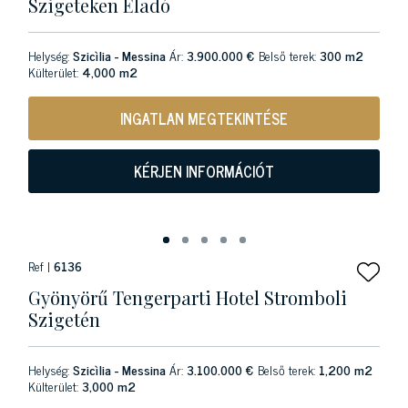
Szigeteken Eladó
Helység:
Szicìlia - Messina
Ár:
3.900.000 €
Belső terek:
300 m2
Külterület:
4,000 m2
INGATLAN MEGTEKINTÉSE
KÉRJEN INFORMÁCIÓT
Ref |
6136
Gyönyörű Tengerparti Hotel Stromboli
Szigetén
Helység:
Szicìlia - Messina
Ár:
3.100.000 €
Belső terek:
1,200 m2
Külterület:
3,000 m2