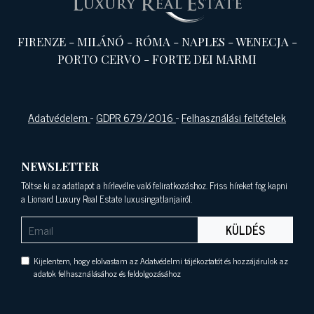
FIRENZE
-
MILÁNÓ
-
RÓMA
-
NAPLES
-
WENECJA
-
PORTO CERVO
-
FORTE DEI MARMI
Adatvédelem
-
GDPR 679/2016
-
Felhasználási feltételek
NEWSLETTER
Töltse ki az adatlapot a hírlevélre való feliratkozáshoz. Friss híreket fog kapni
a Lionard Luxury Real Estate luxusingatlanjairól.
KÜLDÉS
Kijelentem, hogy elolvastam az Adatvédelmi tájékoztatót és hozzájárulok az
adatok felhasználásához és feldolgozásához