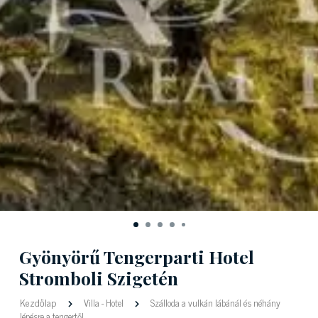
Gyönyörű Tengerparti Hotel
Stromboli Szigetén
Kezdőlap
Villa
-
Hotel
Szálloda a vulkán lábánál és néhány
lépésre a tengertől