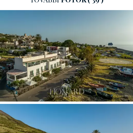
gyönyörű panoráma teraszokkal, melyek egy étkezőnek
és konyhának, két hálószobának, fürdőszobának,
közlekedőnek és kamrának adnak helyet. Végül az
ingatlan kiegészül egy, a hotelhez kapcsolt
kereskedelmi helyiséggel, mely egy turistaforgalomban
gazdag utcában van és tartalmaz egy teraszt udvarral,
egy üzlethelyiséget és egy mosdót.