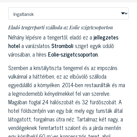
Eladó tengerparti szálloda az Eolie szigetcsoporton
Néhány lépésre a tengertől, eladó ez a
jellegzetes
hotel
a varázslatos
Stromboli
sziget egyik üdülő
városában, a híres
Eolie-szigetcsoporton
.
Szemben a kristálytiszta tengerrel és az impozáns
vulkánnal a háttérben, ez az elbűvölő szálloda
egyedülálló a környéken. 2014-ben restaurálták és ma
a legmodernebb kényelmekkel fel van szerelve.
Magában foglal 24 hálószobát és 32 fürdőszobát. A
hotel földszintjén van egy bár, mely egy turisták által
látogatott, forgalmas útra néz. Tartalmaz két nagy, a
vendégeknek fenntartott szalont és a járda mentén
egy körülbelül 60 m²-es koncessziós teret, ahol