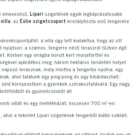
i
elnevezésű,
Lipari
szigetének egyik legkáprázatosabb
villa
, az
Eolie szigetcsoport
kristálytiszta vizű tengerére
osközpontjától, a villa úgy lett kialakítva, hogy az ott
t nyújtson: a számos, tengerre néző teraszról tűzben égő
et. Körben egy virágba borult kert murjafürttel és
bőségével ajándékoz meg, három hektáros területén helyet
napozó terasznak, mely mintha a tengerbe nyúlna, egy
nak, ahol találunk egy ping-pong és egy biliárdasztalt,
k zöld környezetben a gyerekek szórakoztatására. Egy nagy,
zántóföldből és gyümölcsösből áll.
onti villát és egy mellékházat, összesen 700 m²-en.
, ahol a tekintet Lipari szigetének tengerből kiálló szikláit,
kpadlóval ellátott helyiségeknek ad otthont, köztük egy jól