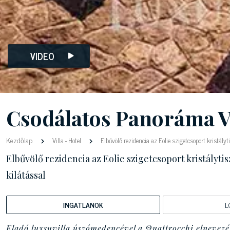
VIDEO
Csodálatos Panoráma Vi
Kezdőlap
Villa
-
Hotel
Elbűvölő rezidencia az Eolie szigetcsoport kristályti
Elbűvölő rezidencia az Eolie szigetcsoport kristálytis
kilátással
INGATLANOK
L
Eladó luxsuvilla úszómedencével a Quattrocchi elnevezé