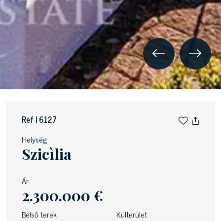
Ref | 6127
Helység
Szicìlia
Ár
2.300.000 €
Belső terek
Külterület