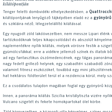
kilátópontján
Tenger feletti dombvidéki elhelyezkedésben, a
Quattrocch
kilátópontjának lenyűgöző tájképében eladó ez a
gyönyörű 
és szikláira néző, lélegzetelállító kilátással.
Egy nyugodt zöld lakóövezetben, nem messze Lipari élénk vár
tartózkodóknak teljes kikapcsolódást és abszolút kényelme
naplementékre nyílik kilátás, melyek vörösre festik a sziget
gyümölcsfákkal, erre a vidékre jellemző színek és illatok 
ad egy fantasztikus úszómedencének, egy tágas panoráma 
nagy fedett grillező helynek, egy szabadtéri szabadidő zóná
valamint fitnesz eszközöket, továbbá egy mini játszótérne
hat hektáros földterület terül el a rezidencia körül, mely s
Ez a csodálatos tulajdon magában foglal egy gyönyörű közp
Innen, a panoráma kilátás Szicília kristálytiszta vizére nyílik
Vulcano szigetét és fekete homokpartokat ölel körbe.
Zöld környezetben, a központi villa kényelmes, színes mozai