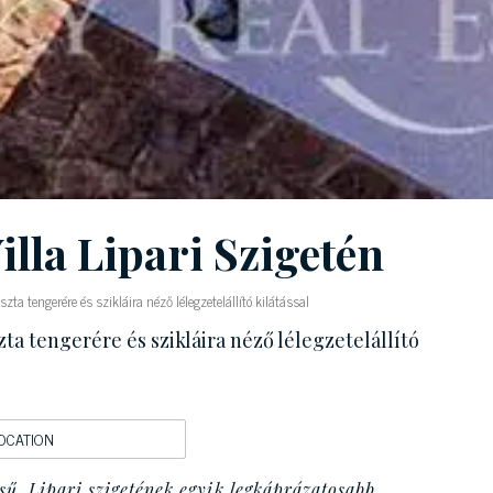
lla Lipari Szigetén
szta tengerére és szikláira néző lélegzetelállító kilátással
zta tengerére és szikláira néző lélegzetelállító
OCATION
sű, Lipari szigetének egyik legkáprázatosabb