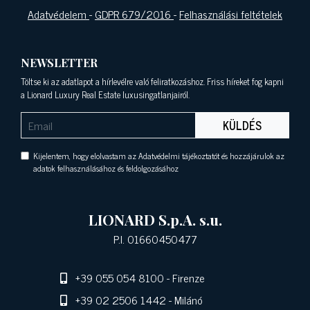
Adatvédelem
-
GDPR 679/2016
-
Felhasználási feltételek
NEWSLETTER
Töltse ki az adatlapot a hírlevélre való feliratkozáshoz. Friss híreket fog kapni
a Lionard Luxury Real Estate luxusingatlanjairól.
KÜLDÉS
Kijelentem, hogy elolvastam az Adatvédelmi tájékoztatót és hozzájárulok az
adatok felhasználásához és feldolgozásához
LIONARD S.p.A. s.u.
P.I. 01660450477
+39 055 054 8100
- Firenze
+39 02 2506 1442
- Milánó