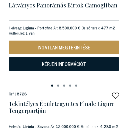
Látványos Panorámás Birtok Camogliban
Helység:
Ligùria - Portofino
Ár:
8.500.000 €
Belső terek:
477 m2
Külterület:
1 van
INGATLAN MEGTEKINTÉSE
KÉRJEN INFORMÁCIÓT
Ref |
8728
Tekintélyes Épületegyüttes Finale Ligure
Tengerpartján
Helység:
Ligùria - Savona
Ár:
12.000.000 €
Belső terek:
4,280 m2