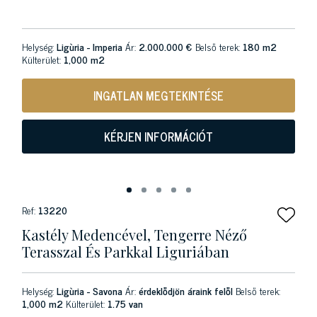
Helység:
Ligùria - Imperia
Ár:
2.000.000 €
Belső terek:
180 m2
Külterület:
1,000 m2
INGATLAN MEGTEKINTÉSE
KÉRJEN INFORMÁCIÓT
Ref:
13220
Kastély Medencével, Tengerre Néző
Terasszal És Parkkal Liguriában
Helység:
Ligùria - Savona
Ár:
érdeklődjön áraink felől
Belső terek:
1,000 m2
Külterület:
1.75 van