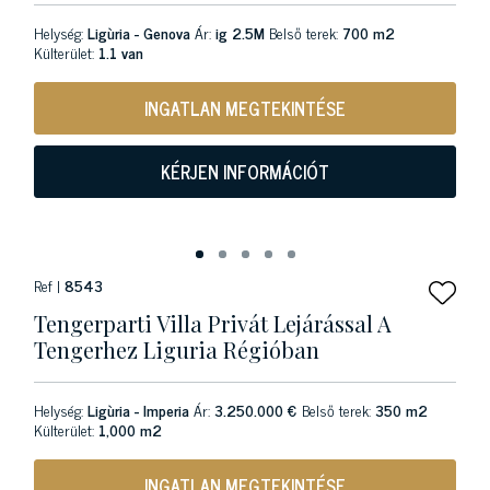
Helység:
Ligùria - Genova
Ár:
ig 2.5M
Belső terek:
700 m2
Külterület:
1.1 van
INGATLAN MEGTEKINTÉSE
KÉRJEN INFORMÁCIÓT
Ref |
8543
Tengerparti Villa Privát Lejárással A
Tengerhez Liguria Régióban
Helység:
Ligùria - Imperia
Ár:
3.250.000 €
Belső terek:
350 m2
Külterület:
1,000 m2
INGATLAN MEGTEKINTÉSE