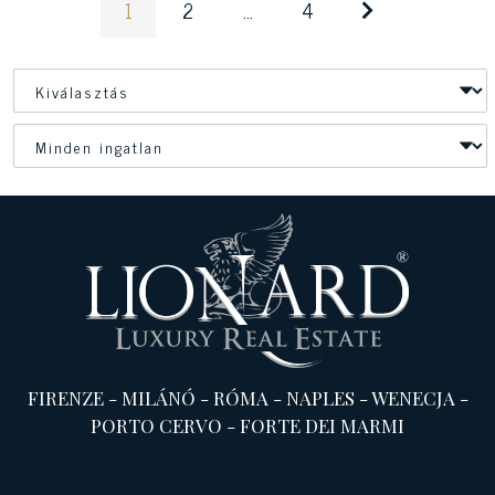
1
2
...
4
FIRENZE
-
MILÁNÓ
-
RÓMA
-
NAPLES
-
WENECJA
-
PORTO CERVO
-
FORTE DEI MARMI