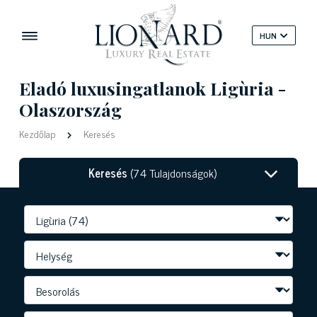
HUN
Eladó luxusingatlanok Ligùria -
Olaszország
Kezdőlap
Keresés
Keresés
(74 Tulajdonságok)