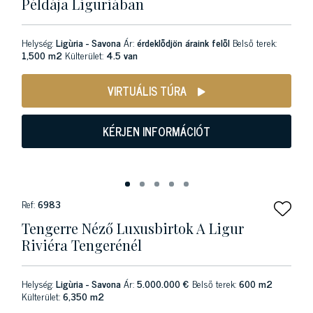
Példája Liguriában
Helység:
Ligùria - Savona
Ár:
érdeklődjön áraink felől
Belső terek:
1,500 m2
Külterület:
4.5 van
VIRTUÁLIS TÚRA
KÉRJEN INFORMÁCIÓT
Ref:
6983
Tengerre Néző Luxusbirtok A Ligur
Riviéra Tengerénél
Helység:
Ligùria - Savona
Ár:
5.000.000 €
Belső terek:
600 m2
Külterület:
6,350 m2