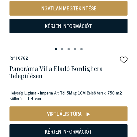
INGATLAN MEGTEKINTÉSE
KÉRJEN INFORMÁCIÓT
Ref |
0762
Panoráma Villa Eladó Bordighera
Településen
Helység:
Ligùria - Imperia
Ár:
Tól 5M ig 10M
Belső terek:
750 m2
Külterület:
1.4 van
VIRTUÁLIS TÚRA
KÉRJEN INFORMÁCIÓT