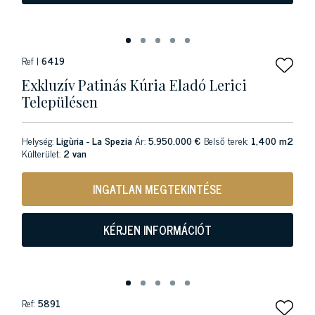
Ref |
6419
Exkluzív Patinás Kúria Eladó Lerici
Településen
Helység:
Ligùria - La Spezia
Ár:
5.950.000 €
Belső terek:
1,400 m2
Külterület:
2 van
INGATLAN MEGTEKINTÉSE
KÉRJEN INFORMÁCIÓT
Ref:
5891