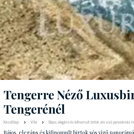
Tengerre Néző Luxusbir
Tengerénél
Kezdőlap
Villa
Bájos, elegáns és kifinomult birtok sós vizű panorámás 
Bájos, elegáns és kifinomult birtok sós vizű panor