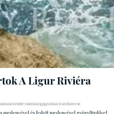
tok A Ligur Riviéra
medencével és fedett medencével gyógyfürdővel és edzőteremmel
ámás medencével és fedett medencével gyógyfürdővel