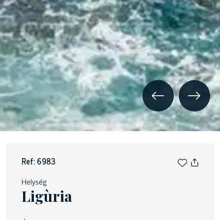
Ref: 6983
Helység
Ligùria