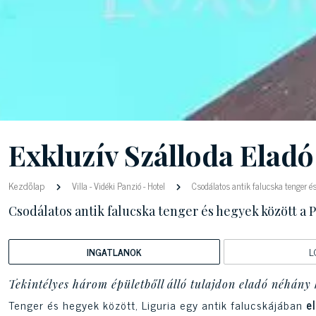
Exkluzív Szálloda Elad
Kezdőlap
Villa
-
Vidéki Panzió
-
Hotel
Csodálatos antik falucska tenger é
Csodálatos antik falucska tenger és hegyek között a
INGATLANOK
L
Tekintélyes három épületbőll álló tulajdon eladó néhány 
Tenger és hegyek között, Liguria egy antik falucskájában
e