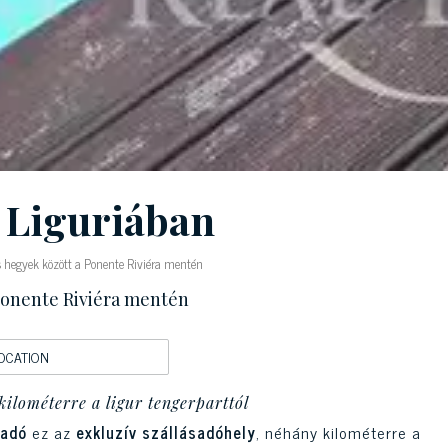
ó Liguriában
s hegyek között a Ponente Riviéra mentén
 Ponente Riviéra mentén
OCATION
kilométerre a ligur tengerparttól
ladó
ez az
exkluzív szállásadóhely
, néhány kilométerre a