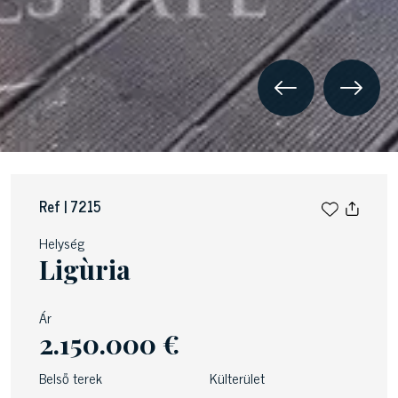
Ref | 7215
Helység
Ligùria
Ár
2.150.000 €
Belső terek
Külterület