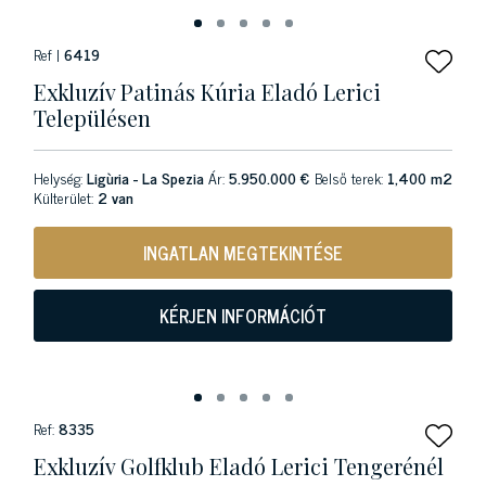
Ref |
6419
Exkluzív Patinás Kúria Eladó Lerici
Településen
Helység:
Ligùria - La Spezia
Ár:
5.950.000 €
Belső terek:
1,400 m2
Külterület:
2 van
INGATLAN MEGTEKINTÉSE
KÉRJEN INFORMÁCIÓT
Ref:
8335
Exkluzív Golfklub Eladó Lerici Tengerénél