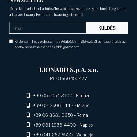
NEWSLETTER
Töltse ki az adatlapot a hírlevélre való feliratkozáshoz. Friss híreket fog kapni
a Lionard Luxury Real Estate luxusingatlanjairól.
KÜLDÉS
Kijelentem, hogy elolvastam az Adatvédelmi tájékoztatót és hozzájárulok az
adatok felhasználásához és feldolgozásához
LIONARD S.p.A. s.u.
P.I. 01660450477
+39 055 054 8100
- Firenze
+39 02 2506 1442
- Milánó
+39 06 8681 0250
- Róma
+39 081 1938 4400
- Naples
+39 041 267 6500
- Wenecja