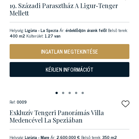
19. Századi Parasztház A Ligur-Tenger
Mellett
Helység:
Ligùria - La Spezia
Ár:
érdeklődjön áraink felől
Belső terek:
400 m2
Külterület:
1.27 van
INGATLAN MEGTEKINTÉSE
KÉRJEN INFORMÁCIÓT
Ref:
0009
Exkluzív Tengeri Panorámás Villa
Medencével La Speziában
Helység:
Ligùria - Mare
Ár:
2.600.000 €
Belső terek:
350 m2