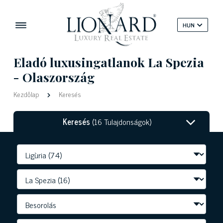
HUN
Eladó luxusingatlanok La Spezia
- Olaszország
Kezdőlap
Keresés
Keresés
(16 Tulajdonságok)