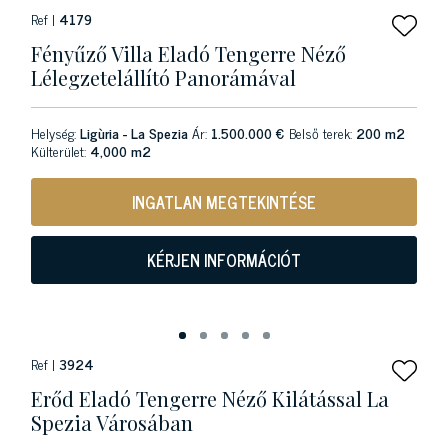
Ref |
4179
Fényűző Villa Eladó Tengerre Néző
Lélegzetelállító Panorámával
Helység:
Ligùria - La Spezia
Ár:
1.500.000 €
Belső terek:
200 m2
Külterület:
4,000 m2
INGATLAN MEGTEKINTÉSE
KÉRJEN INFORMÁCIÓT
Ref |
3924
Erőd Eladó Tengerre Néző Kilátással La
Spezia Városában