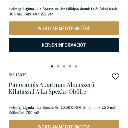
Helység:
Ligùria - La Spezia
Ár:
érdeklődjön áraink felől
Belső terek:
300 m2
Külterület:
2.2 van
INGATLAN MEGTEKINTÉSE
KÉRJEN INFORMÁCIÓT
Ref:
16039
Panorámás Apartman Álomszerű
Kilátással A La Spezia-Öbölre
Helység:
Ligùria - La Spezia
Ár:
1.250.000 €
Belső terek:
120 m2
Külterület:
700 m2
INGATLAN MEGTEKINTÉSE