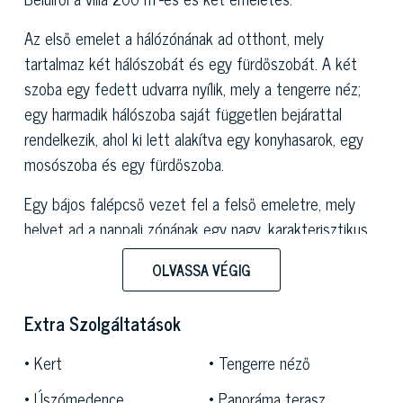
Az első emelet a hálózónának ad otthont, mely
tartalmaz két hálószobát és egy fürdőszobát. A két
szoba egy fedett udvarra nyílik, mely a tengerre néz;
egy harmadik hálószoba saját független bejárattal
rendelkezik, ahol ki lett alakítva egy konyhasarok, egy
mosószoba és egy fürdőszoba.
Egy bájos falépcső vezet fel a felső emeletre, mely
helyet ad a nappali zónának egy nagy, karakterisztikus
kandallóval felszerelt társalgóval, egy étkezővel, egy
OLVASSA VÉGIG
csodás amerikai konyhával és egy mosdóval. Egy
káprázatos, körülbelül 150 m²-es terasz lenyűgöző
Extra Szolgáltatások
kilátást nyújt Liguria csillogó tengerére és a varázslatos
hegyekre.
Kert
Tengerre néző
A rezidenciát kívülről egy összesen körülbelül 4.000 m²-
Úszómedence
Panoráma terasz