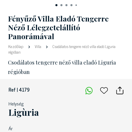
Fényűző Villa Eladó Tengerre
Néző Lélegzetelállító
Panorámával
Kezdőlap
Villa
Csodálatos tengerre néző villa eladó Liguria
régióban
Csodálatos tengerre néző villa eladó Liguria
régióban
Ref | 4179
Helység
Ligùria
Ár