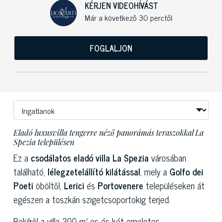
KÉRJEN VIDEOHÍVÁST
Már a következő 30 perctől
FOGLALJON
Eladó luxusvilla tengerre néző panorámás teraszokkal La
Spezia településen
Ez a
csodálatos eladó villa
La Spezia
városában
található,
lélegzetelállító kilátással
, mely a
Golfo dei
Poeti
öböltől,
Lerici
és
Portovenere
településeken át
egészen a toszkán szigetcsoportokig terjed.
Belülről a villa 200 m²-es és két emeletes.