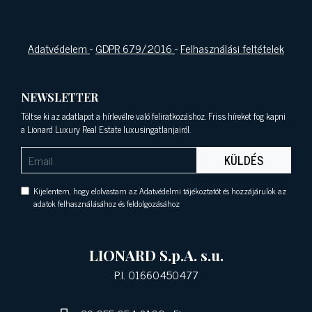
Adatvédelem
-
GDPR 679/2016
-
Felhasználási feltételek
NEWSLETTER
Töltse ki az adatlapot a hírlevélre való feliratkozáshoz. Friss híreket fog kapni
a Lionard Luxury Real Estate luxusingatlanjairól.
KÜLDÉS
Kijelentem, hogy elolvastam az Adatvédelmi tájékoztatót és hozzájárulok az
adatok felhasználásához és feldolgozásához
LIONARD S.p.A. s.u.
P.I. 01660450477