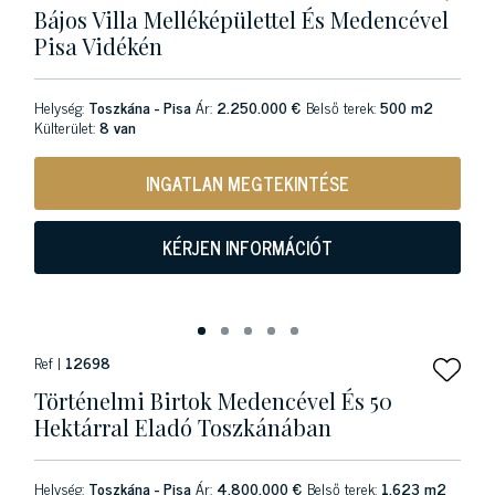
Bájos Villa Melléképülettel És Medencével
Pisa Vidékén
Helység:
Toszkána - Pisa
Ár:
2.250.000 €
Belső terek:
500 m2
Külterület:
8 van
INGATLAN MEGTEKINTÉSE
KÉRJEN INFORMÁCIÓT
Ref |
12698
Történelmi Birtok Medencével És 50
Hektárral Eladó Toszkánában
Helység:
Toszkána - Pisa
Ár:
4.800.000 €
Belső terek:
1,623 m2