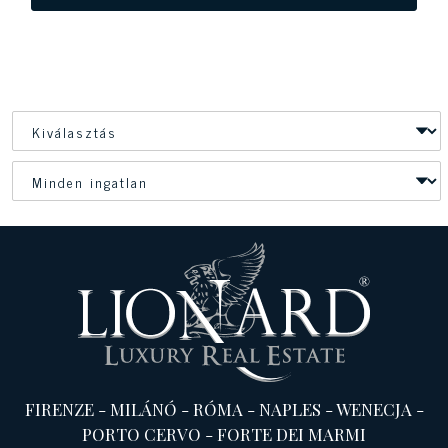
FIRENZE
-
MILÁNÓ
-
RÓMA
-
NAPLES
-
WENECJA
-
PORTO CERVO
-
FORTE DEI MARMI