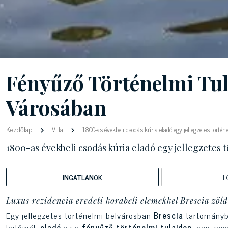
Fényűző Történelmi Tul
Városában
Kezdőlap
Villa
1800-as évekbeli csodás kúria eladó egy jellegzetes tört
1800-as évekbeli csodás kúria eladó egy jellegzetes
INGATLANOK
L
Luxus rezidencia eredeti korabeli elemekkel Brescia zö
Egy jellegzetes történelmi belvárosban
Brescia
tartományb
lejtőinél,
eladó
ez a
fényűző történelmi tulajdon
, egy zav