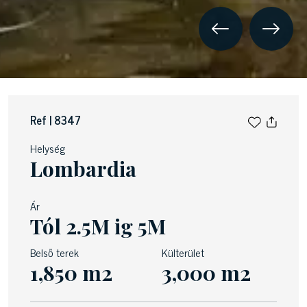
Ref | 8347
Helység
Lombardia
Ár
Tól 2.5M ig 5M
Belső terek
Külterület
1,850 m2
3,000 m2