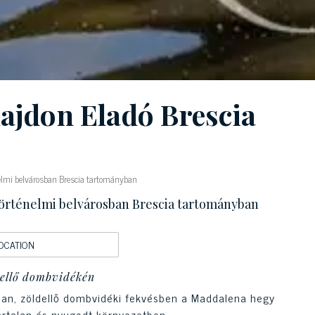
ajdon Eladó Brescia
énelmi belvárosban Brescia tartományban
 történelmi belvárosban Brescia tartományban
OCATION
ldellő dombvidékén
an, zöldellő dombvidéki fekvésben a Maddalena hegy
artalan és nyugodt környezetben.