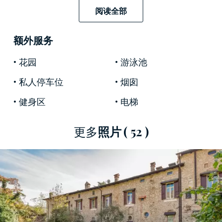
区，其中包括一个大型凉亭和一个按摩水力按摩
阅读全部
浴缸，可在现有的内部游泳池的基础上改建为室
外游泳池。
额外服务
花园
游泳池
该酒店因其美妙的庄园别墅的魅力而在绿地中心
私人停车位
烟囱
脱颖而出，如有必要，庄园别墅可分为两个单
健身区
电梯
元，配有宾客住宿和供员工使用的独立附楼。
更多
照片
( 52 )
原始的时代元素可以追溯到 19 世纪，保存完好，
房间内装饰着古老的格子天花板、重要的大理石
壁炉、装饰门和墙上美丽的壁画。 这些回到带壁
炉的大客厅、台球区和大厨房，可通往俯瞰花园
的露台。 独特的内部健康区设有游泳池和休闲
区，是最近翻新工程的成果，旨在增强现代舒适