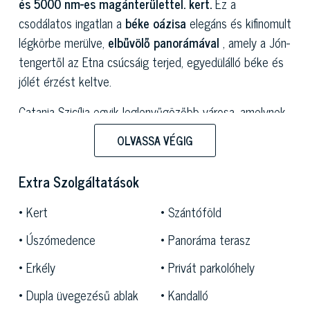
és 5000 nm-es magánterülettel. kert.
Ez a
csodálatos ingatlan a
béke oázisa
elegáns és kifinomult
légkörbe merülve,
elbűvölő panorámával
, amely a Jón-
tengertől az Etna csúcsáig terjed, egyedülálló béke és
jólét érzést keltve.
Catania Szicília egyik leglenyűgözőbb városa, amelynek
szépsége a sziget más részein páratlan. A lávakőből
OLVASSA VÉGIG
készült templomok, paloták és történelmi emlékek
váltakoznak az ókori Róma leleteivel, mindezt az Etna,
Extra Szolgáltatások
Európa legmagasabb vulkánja, jellegzetes vörös és zöld
profiljával keretezi. A várost körülvevő síkság erdők és
Kert
Szántóföld
narancsligetek folytonos kiterjedése, amely a Küklopsz-
Úszómedence
Panoráma terasz
parton és az Aci Trezza halmaiban végződik.
Erkély
Privát parkolóhely
A
csodálatos luxusrelais
több épületből
áll, és
2
Dupla üvegezésű ablak
Kandalló
szinten,
összesen 1800 négyzetméteren
helyezkedik