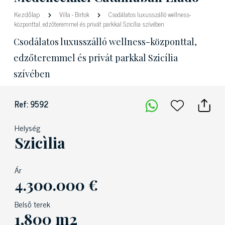
Kezdőlap
Villa
-
Birtok
Csodálatos luxusszálló wellness-
központtal, edzőteremmel és privát parkkal Szicília szívében
Csodálatos luxusszálló wellness-központtal,
edzőteremmel és privát parkkal Szicília
szívében
Ref: 9592
Helység
Szicìlia
Ár
4.300.000 €
Belső terek
1,800 m2