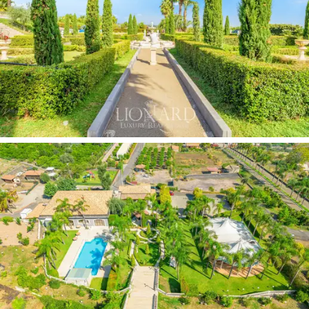
nagy kerttel parkolóval. .
Kívül a luxusüdülőhelyet egy
csodálatos, 5000 nm-es
privát park
védi, 2000 nm-es bájos
olasz kerttel
és
3000 nm-en
magas pálmafákkal
és
trópusi
növényekkel
. Nagy terrakotta napozóterülettel
körülvéve található az ingatlan
fő úszómedencéje
,
amelyet egy második medencében végződő
könnyű
vízesés
és
mozaikburkolat díszít.
Innen
határtalan
panoráma
nyílik a környező területre, nem messze
pedig egy
varázslatosan felszerelt portikusz
, ahol
exkluzív és festői környezetben élvezheti a kiváló
pillanatokat társaságban. A szabadban van hely egy
nagy chapiteau-nak, egy ovális alakú pavilonnak, ahol
nagy exkluzív eseményeket, például kóstolókat és
privát vacsorákat szervezhet.