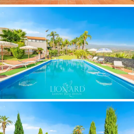
ebédlőként használt
panorámás teraszra
, melyen
dupla lépcső vezet a parkba és a medence területére.
A fő villa belső terei a legapróbb részletekig
gondozottak,
a modern és dizájnos bútorok
összhangban állnak a finom
fehér márvány
padlóval és
falakkal, valamint a környező természettel, amely
a
nagy panorámaablakokból tör elő.
A főépítménytől elkülönül a
vendégház
, mely
összesen
6 újonnan épült parkettás hálószobát
,
saját fürdőszobát és kültéri teret,
2 felszerelt
konyhát
,
400 nm-es úszómedencét
napozórésszel
és 500 férőhelyes. nm kültéri
parkoló.
A belső tereket
egy
csodálatos, 300 nm-es, modern és kifinomult
dizájnú, világos fával díszített étterem
teszi teljessé
, központi felfüggesztett kandallóval,
bárral,
amerikai konyhával
,
szabadtéri úszómedencével
és