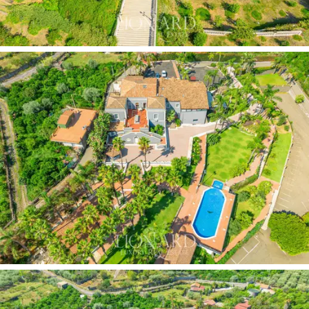
Eladó ez a bájos luxusüdülőhely
az Etna lejtőin,
Catania tartományban, ideális környezetet kínál a
nyugodt természettel körülvett pillanatok
szerelmeseinek, azoknak, akik szeretnék felfedezni és
megkóstolni Szicília természeti és gasztronómiai
csodáit, tökéletesek zártkörű rendezvények
lebonyolítására egy exkluzív helyen, abszolút
magánélettel. A relais szerkezet ideális befektetést
jelent magánlakásként és luxusszállásként is az egyik
legkeresettebb helyen.