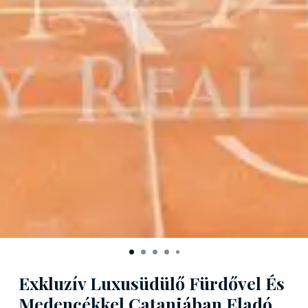
Exkluzív Luxusüdülő Fürdővel És
Medencékkel Cataniában Eladó