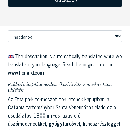
FOGLALJON
The description is automatically translated while we
translate in your language. Read the original text on
www.lionard.com
Exkluzív ingatlan medencékkel és étteremmel az Etna
vidékén
Az Etna park természeti területének kapujában, a
Catania
tartománybeli Santa Venerinában eladó ez
a
csodálatos, 1800 nm-es luxusrelé
,
úszómedencékkel, gyógyfürdővel, fitneszrészleggel