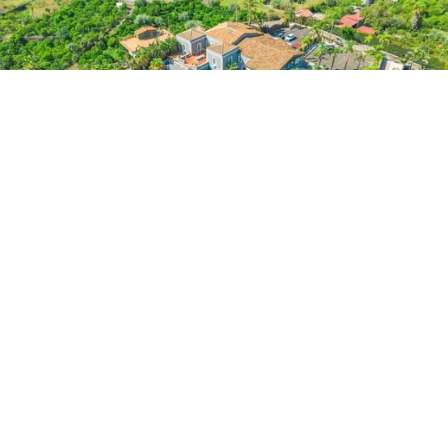
multifunktionaler Empfangsraum
wird zum Herzstück
der Veranstaltungen, während die Umwandlung des
heutigen Restaurants in einen modernen Empfangsraum
ein Bekenntnis zu Innovation und Eleganz unterstreicht.
Eine
700 qm große touristische Strandlagune
,
umgeben von einem wunderschönen privaten Park, ideal
für bis zu 800 Gäste pro Tag. Abgerundet wird das
Projekt durch den Bau einer
250 m² großen Ferienvilla
,
eines
Padelplatzes
und eines
Minigolfplatzes
, die
nicht nur den Wert der Immobilie steigern, sondern auch
den Gästen neue Möglichkeiten zur Erholung und
Entspannung bieten.
Dieses c
harmante Luxusresort
zum Verkauf
an den
Hängen des Ätna in der Provinz Catania bietet die
ideale Umgebung für Liebhaber ruhiger Momente