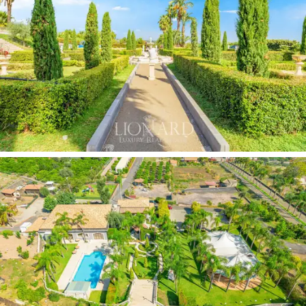
Innenbereich durch ein
wunderschönes 300 m² großes
Restaurant mit modernem und raffiniertem Design,
verziert mit hellem Holz, einem hängenden
zentralen
Kamin
, einem
Barbereich
, einer
offenen Küche
, einem
Außenpool
und einem
großen Garten mit Parkplatz
.
Draußen ist das Luxus-Resort durch einen
herrlichen
Privatpark von 5000 m2
geschützt, davon 2000 m2
bezaubernder
italienischer Garten
und 3000 m2
bereichert durch
hohe Palmen
und
tropische
Pflanzen
. Umgeben von einem großen Solarium aus
Terrakotta befindet sich der
Hauptpool
des Anwesens,
der mit einem
leichten Wasserfall
, der in einem
zweiten Pool endet, und einer
Mosaikabdeckung
geschmückt ist. Von hier aus genießen Sie einen
grenzenlosen Panoramablick
auf die Umgebung und