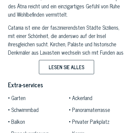
des Ätna reicht und ein einzigartiges Gefühl von Ruhe
und Wohlbefinden vermittelt.
Catania ist eine der faszinierendsten Städte Siziliens,
mit einer Schönheit, die anderswo auf der Insel
ihresgleichen sucht. Kirchen, Paläste und historische
Denkmäler aus Lavastein wechseln sich mit Funden aus
dem antiken Rom ab, alles umrahmt von der Präsenz
LESEN SIE ALLES
des Ätna, dem höchsten Vulkan Europas mit seinem
charakteristischen rot-grünen Profil. Das Gebiet, das die
Extra-services
Stadt umgibt, ist eine ununterbrochene Fläche von
Wäldern und Orangenhainen, die an der Küste der
Garten
Ackerland
Zyklopen und in den Faraglioni von Aci Trezza enden.
Schwimmbad
Panoramaterrasse
Das
prächtige Luxusrelais
besteht aus
mehreren
Balkon
Privater Parkplatz
Gebäuden
und erstreckt sich über
2 Ebenen
mit einer
Gesamtfläche von 1800 qm
. Die Hauptvilla ist in einen