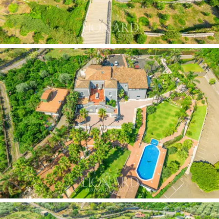
nicht weit davon entfernt befindet sich ein
bezaubernd
ausgestatteter
Portikus
, in dem Sie in exklusiver und
malerischer Umgebung hervorragende Momente in
Gesellschaft genießen können. Draußen gibt es auch
Platz für ein großes Chapiteau, einen ovalen Pavillon, in
dem Sie große exklusive Veranstaltungen wie
Verkostungen und private Abendessen organisieren
können.
Das Anwesen wird durch
zahlreiche genehmigte
Erweiterungsprojekte
vervollständigt, die das
Hinzufügen von Unterscheidungsmerkmalen und
Prestige vorsehen. Dazu gehören eine Reihe von
Ergänzungen, die die Immobilie zusätzlich bereichern. Ein
zusätzliches Hotel
mit etwa
60 Zimmern
auf zwei
Ebenen fügt sich dem Hotel hinzu und bietet einen
noch größeren Empfang.
Ein 800 m² großer