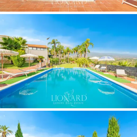
wunderbare Küche
mit direktem Zugang zur
Panoramaterrasse
, die als Light Lunch genutzt wird,
mit doppelter Treppe, die zum Park und zum
Poolbereich führt. Die Innenräume der Hauptvilla sind
bis ins kleinste Detail gepflegt, mit
modernen Möbeln
und Design
in Harmonie mit den Böden und Wänden
aus
weißem Marmor
und mit der umgebenden Natur,
die von den
großen Panoramafenstern
durchbrochen
wird.
Vom Hauptgebäude getrennt befindet sich das
Gästehaus
, das insgesamt
6
kürzlich gebaute
Zimmer
mit Parkettböden, eigenem Bad und Außenbereich,
2
ausgestatteten Küchen
, einem
400 m2 großen Pool
mit Solarium und einem 500 m2 großen
Außenparkplatz
bietet. Abgerundet wird der