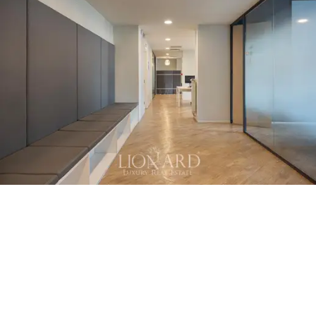
est complétée par un
balcon de 10 m²
avec une
vue
exclusive
sur les flèches du Duomo.
Cette luxueuse propriété à vendre à Milan représente
l'investissement idéal
à la fois en termes de
résidence privée et de bureau prestigieux. Immergé au
cœur de l'histoire et de la vie milanaise, avec une vue
exclusive sur le Duomo, cet appartement est un
véritable symbole de luxe et de prestige. Vivre ici, c'est
profiter chaque jour de la beauté et de l'énergie de
Milan, avec toutes ses attractions culturelles et
sociales à portée de main.