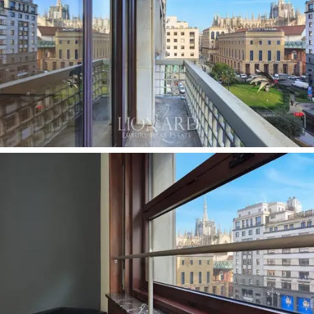
s'immerger dans le dynamisme et l'élégance du centre
de Milan, avec un accès immédiat aux restaurants de
haute cuisine, aux boutiques de luxe et aux lieux d'art
intemporels.
Ce
luxueux appartement de 450 m²
se distingue par
ses
grandes salles de réception,
des espaces
élégants et lumineux qui offrent des possibilités infinies
de personnalisation. Ces pièces spacieuses et
accueillantes sont idéales pour ceux qui souhaitent
créer une
résidence privée exclusive
ou un bureau
prestigieux au cœur de Milan. Chaque pièce a été
conçue avec une grande attention aux détails, assurant
une fusion parfaite entre l'esthétique et le pratique.
Les grandes fenêtres qui caractérisent chaque pièce
de l'appartement assurent une luminosité constante et