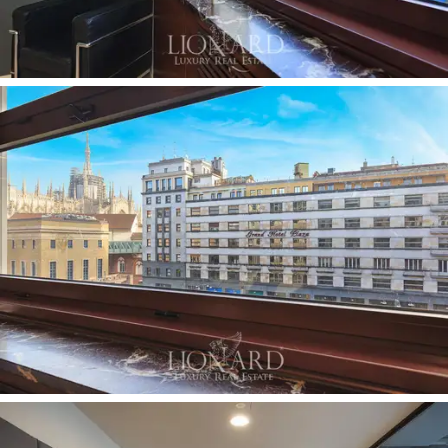
une
vue privilégiée sur les flèches du Duomo,
symbole immortel de la ville. Ces fenêtres n'encadrent
pas seulement l'une des vues les plus évocatrices de
Milan, mais créent également une atmosphère sereine
et relaxante, idéale pour les moments de détente ou
les réunions d'affaires. Les
finitions soignées
sont
évidentes dans chaque coin de l'appartement :
les
parquets de haute qualité
, soigneusement
sélectionnés et posés, ajoutent une touche de chaleur
et de raffinement, reflétant la lumière naturelle d'une
manière sublime. La structure et la distribution des
espaces intérieurs ont été conçues pour maximiser le
confort et la fonctionnalité. Chaque pièce est conçue
pour garantir
l'intimité
et
l'indépendance
, avec la
possibilité de créer des zones séparées pour la
relaxation, le travail ou le divertissement. La propriété