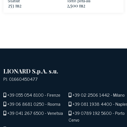
Sisätilat
Tontin pinta-ala
253 m2
2,500 m2
LIONARD S.p.A. s.u.
P.I. 01660450477
+39 055 054 8100
- Firenze
+39 02 2506 1442
- Milano
+39 06 8681 0250
- Rooma
+39 081 1938 4400
- Naple
+39 041 267 6500
- Venetsia
+39 0789 192 5600
- Porto
Cervo