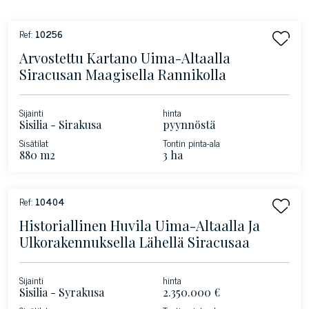
Ref:
10256
Arvostettu Kartano Uima-Altaalla
Siracusan Maagisella Rannikolla
Sijainti
hinta
Sisilia - Sirakusa
pyynnöstä
Sisätilat
Tontin pinta-ala
880 m2
3 ha
Ref:
10404
Historiallinen Huvila Uima-Altaalla Ja
Ulkorakennuksella Lähellä Siracusaa
Sijainti
hinta
Sisilia - Syrakusa
2.350.000 €