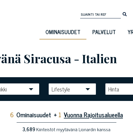
OMINAISUUDET
PALVELUT
Y
nä Siracusa - Italien
ikki
Lifestyle
Hinta
6
Ominaisuudet
+
1
Vuonna Rajoitusalueella
3,689
Kiinteistöt myytävänä Lionardin kanssa