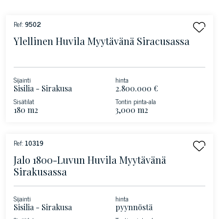
Ref:
9502
Ylellinen Huvila Myytävänä Siracusassa
Sijainti
hinta
Sisilia - Sirakusa
2.800.000 €
Sisätilat
Tontin pinta-ala
180 m2
3,000 m2
Ref:
10319
Jalo 1800-Luvun Huvila Myytävänä
Sirakusassa
Sijainti
hinta
Sisilia - Sirakusa
pyynnöstä