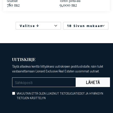
Sisätilat
Tontin pinta-ala
780 m2
9,000 m2
Valitse
18 Sivun mukaan
UUTISKIRJE
Täytä allaoleva kenttä liittyäksesi uutiskirjeen postituslistalle, näin tulet
vastaanottamaan Lionard Exclusive Real Estaten uusimmat uutiset.
LÄHETÄ
VAKUUTAN ETTÄ OLEN LUKENUT TIETOSUOJATIEDOT JA HYVÄKSYN
TIETOJEN KÄSITTELYN