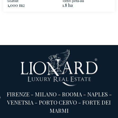
Sisätilat
Tontin pinta-ala
1,000 m2
1.8 ha
FIRENZE
-
MILANO
-
ROOMA
-
NAPLES
-
s
VENETSIA
-
PORTO CERVO
-
FORTE DEI
MARMI