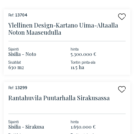
Ref:
13704
Ylellinen Design-Kartano Uima-Altaalla
Noton Maaseudulla
Sijainti
hinta
Sisilia - Noto
5.300.000 €
Sisätilat
Tontin pinta-ala
630 m2
11.5 ha
Ref:
13299
Rantahuvila Puutarhalla Sirakusassa
Sijainti
hinta
Sisilia - Sirakusa
1.650.000 €