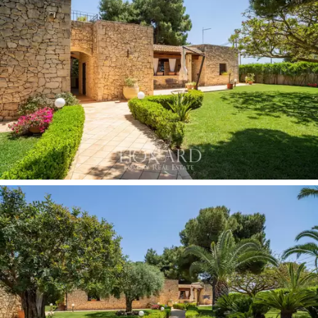
todellinen näytekappale urheilun ystäville. Suuri
parkkipaikka neljällä parkkipaikalla täydentää tämän
upean myytävän huvilan.
Sen eksklusiivinen sijainti muutaman kilometrin päässä
merestä, sen designarkkitehtuuri ja hienot viimeistelyt
korostavat tätä kaunista huvilaa, mikä tekee siitä
unelmansa asumisesta.