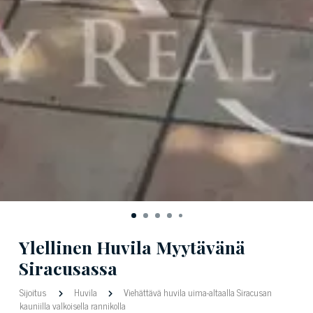
Ylellinen Huvila Myytävänä
Siracusassa
Sijoitus
Huvila
Viehättävä huvila uima-altaalla Siracusan
kauniilla valkoisella rannikolla