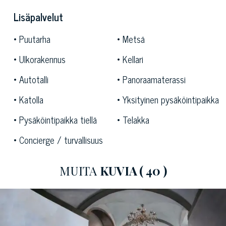
Arvokas maatila
sijaitsee harmoonisen kauniissa
kukkulaisessa maastossa, alueella, joka on tunnettu
Lisäpalvelut
rikkaasta enogastronomisesta traditiostaan. Ihanien
Puutarha
Metsä
näköalojen ympäröimällä harmoonisella rakennusryhmällä
on loistavat mahdollisuudet uutiskäyttöön luksusluokan
Ulkorakennus
Kellari
maaseutuhotellina ja hyvinvointi keskuksena, sekä
Autotalli
Panoraamaterassi
loisteliaiden ryhmätilaisuuksien järjestämiseen.
Katolla
Yksityinen pysäköintipaikka
Pysäköintipaikka tiellä
Telakka
Concierge / turvallisuus
MUITA
KUVIA
( 40 )