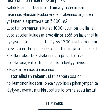
historiallinen rakennuskompleksi.
Kahdeksan hehtaarin
tonttinsa
ympäröimään
rakennusryhmään kuuluu viisi eri rakennusta, joiden
yhteinen sisäpinta-ala on 5.000 m2.
Luostari on saanut alkunsa 1000-luvun paikkeilla, ja
vuosisatojen kuluessa
arvokiinteistöä
on laajennettu
nykyiseen asuunsa josta löytyy 1300-luvulta peräisin
oleva kaunislinjainen kirkko, luostari, majatalo, ja kaksi
kaksikerroksista kivirakennusta jotka toimivat
heinälatona, yhteistilana, ja joista löytyy myös
alkuperäinen apotin asumus.
Historiallisten rakennusten
tärkein osa on
nelikumainen luostari, jonka tyypillisen pihan ympäriltä
löytyvät avarat munkkiluostareille ominaisesti jaetut
tilat: pohjakerros on yhteistiloina, ja ensimmäisessä
kerroksessa ovat munkkien yksityiset huoneet.
LUE KAIKKI