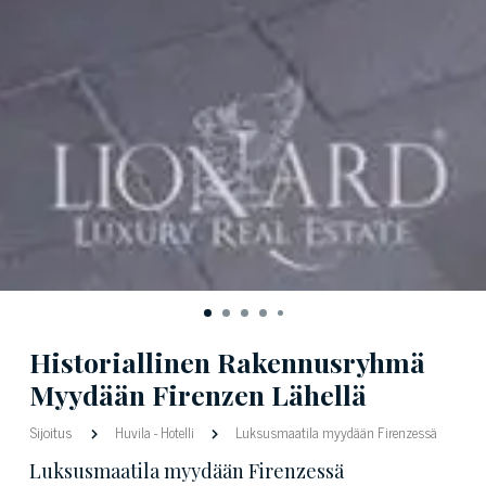
Historiallinen Rakennusryhmä
Myydään Firenzen Lähellä
Sijoitus
Huvila
-
Hotelli
Luksusmaatila myydään Firenzessä
Luksusmaatila myydään Firenzessä