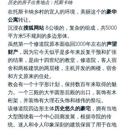
历史的房子出售地点：托斯卡纳
在托斯卡纳乡村的宜人的环境，美丽这个的
豪华
公寓
转让。
沉浸在
搜狐网站
8公顷的，复杂的组成，共5000
平方米5不规则的多边形体。
虽然第一个修道院原本面临回1000年左右的
声望
财产
，因为它今天似乎是多年来反复干预和扩张
的结果，是由十四世纪的教堂，修道院，客人宿
舍和两栋建筑的两层楼，主机开发的阁楼，宿舍
和方丈原来的住处。
教会有一个十字形计划，保持数百年来取得的魅
力。
一个三殿的大半圆形后殿的出口，装饰有木
桁架，并装饰有大理石头饰和雄伟的祭坛。
该修道院四边形主体
历史悠久的豪宅
，拥有当地
大型围绕着一个中心回廊发展，根据寺院的传
统。
迷人和令人印象深刻的建筑保留了用于在地