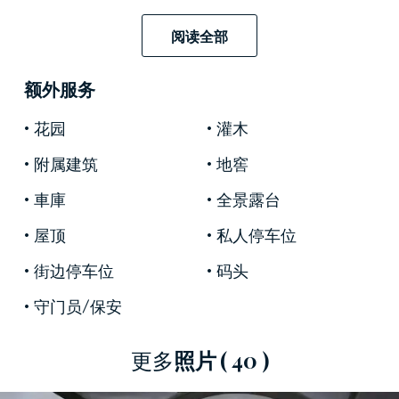
面层，在第一个房间睡觉的地方，白天的活动空
间之间的分工经典。
阅读全部
在特征是重要的葡萄酒和烹饪传统的区域，在
久
负盛名的密封
提供了山头色调和谐的美景，并配
额外服务
备了一个很好的潜力被理解为带游泳池和健身中
花园
灌木
心的豪华度假胜地，ridati环境，以新的光彩举办
优雅的活动和嘉宾。
附属建筑
地窖
車庫
全景露台
屋顶
私人停车位
街边停车位
码头
守门员/保安
更多
照片
( 40 )