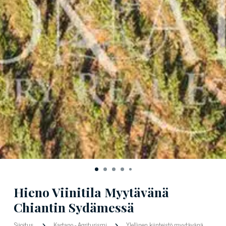
Hieno Viinitila Myytävänä
Chiantin Sydämessä
Sijoitus
Kartano
-
Agriturismi
Ylellinen kiinteistö myytävänä