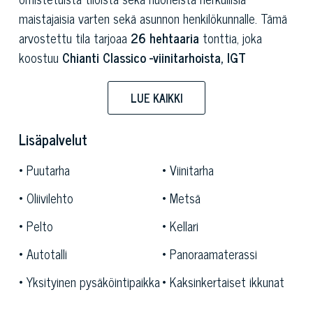
maistajaisia varten sekä asunnon henkilökunnalle. Tämä
arvostettu tila tarjoaa
26 hehtaaria
tonttia, joka
koostuu
Chianti Classico -viinitarhoista, IGT
Toscanasta, oliivitarhoista, peltoalueista ja
metsästä.
LUE KAIKKI
Toscana
, ainutlaatuinen kauneusalue, jossa on vehreitä
Lisäpalvelut
kukkuloita, jotka ovat täynnä viinitarhoja, oliivitarhoja ja
auringonkukkapeltoja, tarjoaa kansainvälisesti tunnettuja
Puutarha
Viinitarha
maalauksellisia kohteita.
Etruskien
ajoista lähtien
Oliivilehto
Metsä
asuttu alue on vuosisatojen ajan ollut omistettu
erinomaisten viinien ja oliiviöljyn tuotannolle.
Made in
Pelto
Kellari
Italyn
kotimaa Toscana on kaupunkien täynnä historiaa,
Autotalli
Panoraamaterassi
taidetta ja kulttuuria, kuten
Firenze, Siena ja Lucca,
Yksityinen pysäköintipaikka
Kaksinkertaiset ikkunat
sekä keskiaikaisia kyliä, kuten
San Miniato, San
Gimignano ja Montepulciano.