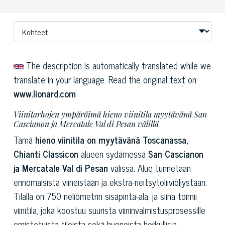
The description is automatically translated while we
translate in your language. Read the original text on
www.lionard.com
Viinitarhojen ympäröimä hieno viinitila myytävänä San
Cascianon ja Mercatale Val di Pesan välillä
Tämä
hieno viinitila on myytävänä
Toscanassa,
Chianti Classicon
alueen sydämessä
San Cascianon
ja Mercatale Val di Pesan
välissä. Alue tunnetaan
erinomaisista viineistään ja ekstra-neitsytoliiviöljystään.
Tilalla on 750 neliömetrin sisäpinta-ala, ja siinä toimii
viinitila, joka koostuu suurista viininvalmistusprosessille
omistetuista tiloista sekä huoneista herkullisia