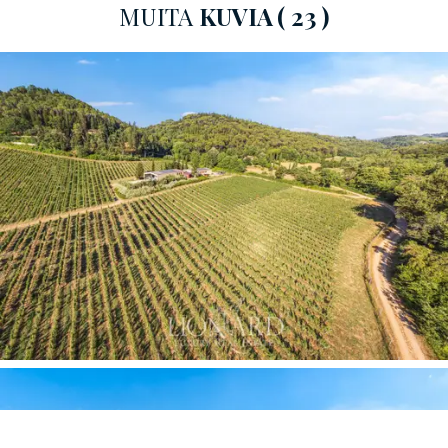
MUITA
KUVIA
( 23 )
Viinitila sijaitsee kartanon sydämessä viinitarhojen
ympäröimänä, ja siinä on tiloja eri tuotantovaiheisiin,
mukaan lukien kypsytys teräsaltaissa ja vanhentaminen
ranskalaisissa tammitynnyreissä, sekä tilava alue, joka
on omistettu hienojen viinien ja extra virgin maistelulle.
oliiviöljy.
Aurinkosähköpaneelien ansiosta laitos on erittäin
energiatehokas, mikä luo kestävää tuotantoa. Viinitilan
lisäksi kiinteistössä on palveluasunto, jossa on
olohuone, jossa on minikeittiö, makuuhuone ja
kylpyhuone.
Tilan koko
on 26 hehtaaria: 13,5 hehtaaria on
omistettu
viinitarhoille
, joista 8,5 hehtaaria on
Chianti
Classico DOCG:ta
ja 5 hehtaaria
IGT Toscanaa
, josta