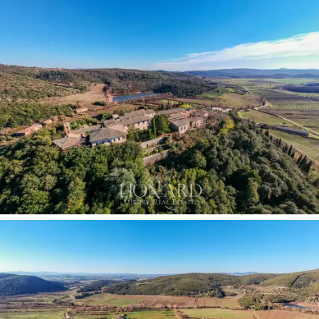
arkkitehtuurin ja maiseman välille.
Suurien sisä- ja ulkotilojensa ansiosta tämä
upea
Rapolano Termessä myytävä kokonaisuus
on
ihanteellinen sekä arvostetuksi yksityiskodiksi että
viehättäväksi yksityistilaisuuksien ja seremonioiden
pitopaikaksi.