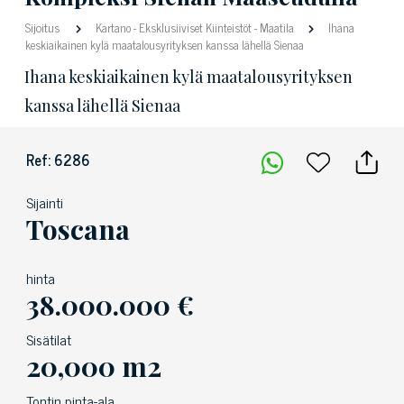
Sijoitus
Kartano
-
Eksklusiiviset Kiinteistöt
-
Maatila
Ihana
keskiaikainen kylä maatalousyrityksen kanssa lähellä Sienaa
Ihana keskiaikainen kylä maatalousyrityksen
kanssa lähellä Sienaa
Ref: 6286
Sijainti
Toscana
hinta
38.000.000 €
Sisätilat
20,000 m2
Tontin pinta-ala