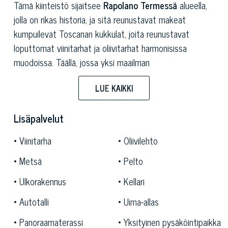
Tämä kiinteistö sijaitsee
Rapolano Termessä
alueella,
jolla on rikas historia, ja sitä reunustavat makeat
kumpuilevat Toscanan kukkulat, joita reunustavat
loputtomat viinitarhat ja oliivitarhat harmonisissa
muodoissa. Täällä, jossa yksi maailman
arvostetuimmista ja tunnetuimmista viineistä on aina
LUE KAIKKI
valmistettu, rehevän luonnon keskellä piilevät pienet
paratiisin kulmat, jotka tarjoavat odottamattomia
Lisäpalvelut
henkeäsalpaavia näkymiä.
Viinitarha
Oliivilehto
Juuri tässä idyllisessä ympäristössä on tämä myytävänä
oleva kompleksi: yhteensä 20 000 sisäneliömetriä, joka
Metsä
Pelto
koostuu majesteettisesta alkuperäisestä
Ulkorakennus
Kellari
keskiaikaisesta kylästä ja sen lumoavasta puistosta,
joka on parhaillaan kunnostettava, sekä tunnetusta
Autotalli
Uima-allas
maatilasta, joka on täydessä tuotannossa. Näitä
Panoraamaterassi
Yksityinen pysäköintipaikka
reunustavat joukko maalaistaloja, jotka sijaitsevat