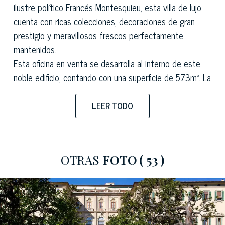
ilustre político Francés Montesquieu, esta
villa de lujo
cuenta con ricas colecciones, decoraciones de gran
prestigio y meravillosos frescos perfectamente
mantenidos.
Esta
oficina en venta
se desarrolla al interno de este
noble edificio, contando con una superficie de 573m². La
propiedad se abre con la luminosa y encantadora
galería, con sus numerosas aperturas al hermoso jardín
LEER TODO
al estilo Italiano que rodea al inmueble. Desde la galería
se abren las espléndidas y amplias salas inundadas de
luz natural, el grandioso salón de fiestas, la sala de
OTRAS
FOTO
( 53 )
Ciseri y una sala de estar de dimensiones más
reducidas al final de la galería.
La magnificencia de los inteiores conserva su encanto
original que ha mantenido desde su nacimiento, cuando
el edificio contaba entre sus huéspedes con los