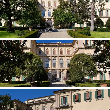
La magnificence de l'intérieur
conserve son charme
incroyable qui date du Risorgimento, quand le Palais
comptait parmi ses invités les plus grands interprètes
de la vie culturelle italienne et européenne, comme
Giacomo Leopardi, Alessandro Manzoni, Massimo
d'Azeglio et Giuseppe Giusti