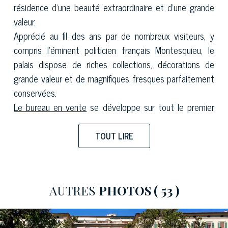
résidence d'une beauté extraordinaire et d'une grande
valeur.
Apprécié au fil des ans par de nombreux visiteurs, y
compris l'éminent politicien français Montesquieu, le
palais dispose de riches collections, décorations de
grande valeur et de magnifiques fresques parfaitement
conservées.
Le bureau en vente
se développe sur tout le premier
étage de l'immeuble pour une superficie totale de 573
mètres carrés. Il dispose d'une galerie lumineuse et
TOUT LIRE
charmante qui fait face, avec plusieurs ouvertures sur
le charmant jardin qui entoure le bâtiment. La galerie
s'ouvre sur les salles magnifiques, lumineuses,
AUTRES
PHOTOS
( 53 )
spacieuses et spectaculaire : la grande salle pour les
fêtes, la sala dei Ciseri et une plus petite salle de
séjour.