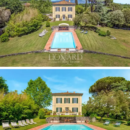
planta baja se completa con un lavadero, una sala
técnica, un trastero y un baño. La primera planta está
dedicada a la
zona de noche
, con cuatro dormitorios,
dos de ellos con baño en suite, un estudio y otro baño.
El nivel del ático, actualmente utilizado como
almacenamiento, ofrece más espacio versátil. Al subir al
sótano se descubre una bonita
taberna con bóvedas
de ladrillo
. Aquí hay una sala de relajación con chimenea
y una sala de juegos con sala de billar.
La villa está rodeada por 3,3 hectáreas de terreno
privado. Una
espléndida piscina desbordante
rodeada
de vegetación, rodeada de un cuidado césped y
equipada con solárium y cenador, es el rincón de relax
perfecto para el tiempo libre en la total intimidad de su
propia casa. Junto a la piscina, se encuentran salas de
apoyo, servicios de la casa, vestuarios y sauna. A su