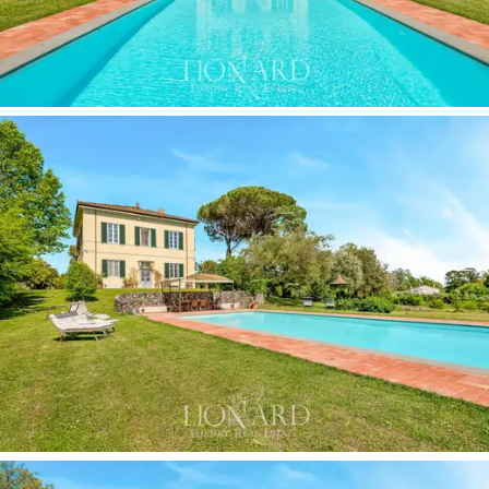
alrededor hay
13.000 m2 de viñedos y 10.000 m2 de
olivares.
La propiedad incluye un
anexo de
aproximadamente 440 m2
que una renovación podría
devolverle su esplendor original, con un
apartamento
para el conserje en el primer piso
, así como un garaje,
un invernadero y otras habitaciones de servicio en la
planta baja.
Esta villa representa una oportunidad única para
quienes desean vivir en una
prestigiosa residencia con
valor histórico
, inmersa en la belleza de la campiña
toscana. La combinación de comodidades modernas,
detalles artísticos y una ubicación privilegiada cerca de
Lucca hacen de esta propiedad una inversión
excepcional.