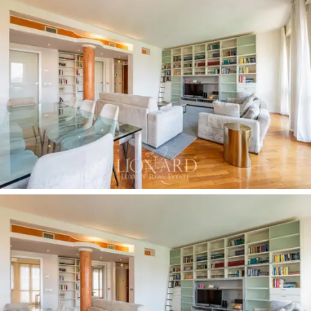
die funktionale Ausstattung.
Das Apartment verfügt über Zentralheizung und
Klimaanlage, Doppelverglasung, einen
kürzlich
modernisierten Aufzug
, Concierge-Service sowie einen
Kellerraum. Der
mechanisierte Stellplatz
in einer
angrenzenden Straße vervollständigt die Immobilie mit
einer privaten Parklösung im Herzen des historischen
Zentrums.