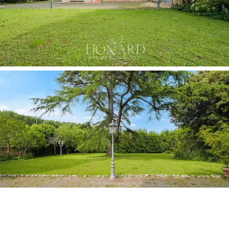
ideal für intime Zeremonien. Der Außenbereich von
1850 m² ist als exklusiver, eingefriedeter und
befahrbarer
botanischer Garten
konzipiert, dank
majestätischer und dichter umlaufender Hecken
vollständig vor jeglicher Einsicht geschützt. Im Zentrum
der Rasenfläche erhebt sich ein jahrhundertealtes
Exemplar einer
Cedrus deodara
, umgeben von einer
reichen Sammlung botanischer Essenzen, darunter
Camellia japonica, Laurus nobilis, Prunus, Hortensien,
Deutzien und Aspidistren, durchsetzt mit duftenden
Zitruspflanzen in Töpfen und Bambusrohr. Der
Außenbereich, ausgestattet mit einem komfortablen
privaten Parkplatz für fünf Fahrzeuge, bietet
großzügige, ebene und hervorragend nutzbare Flächen,
die sich auf elegante Weise für weitere individuelle
Gestaltungen und landschaftsarchitektonische