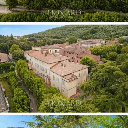
kultivierter Eleganz zu empfangen. Die Küchen,
ausgestattet mit allen modernen Annehmlichkeiten,
werden durch historische gemauerte Kamine und
äußerst wertvolle Marmorbecken aus monolithischen
Blöcken bereichert. Die
oberen Ebenen
beherbergen
den exklusiven privaten Schlafbereich, in dem die 11
Schlafzimmer vollkommene Privatsphäre genießen und
von 9 Bädern mit Verkleidungen aus Marmor von
seltener Schönheit bedient werden.
Der Palazzo wird durch eine bewohnbare Mansarde und
eine eindrucksvolle
Panorama-Altane
mit Blick über die
Dächer des alten Borgo vervollständigt. Die Räume sind
durch Mosaikböden und Mobiliar in raffiniertem
Empire-
Stil
mit zahlreichen Akzenten des Jugendstils veredelt,
welche den sammlerischen Wert der Immobilie