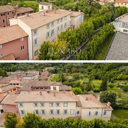
hat. Die Magnifizenz des Palazzo wird durch eine
umfassende und äußerst präzise
konservative
Restaurierung
unterstrichen, die im Laufe der Jahre
von den heutigen Eigentümern durchgeführt wurde.
Dabei gelang es, modernste technische Innovationen
unter vollständiger Wahrung der ursprünglichen
Integrität zu integrieren. Die Arbeiten umfassten die
vollständige Erneuerung der Sanitär- und Elektroanlagen
sowie die philologische Restaurierung der traditionellen
Fenster und der voll funktionsfähigen Gussheizkörper.
Die interne Aufteilung der 57 Räume ist mit makelloser
architektonischer Rationalität orchestriert: Das
Erdgeschoss
ist vollständig dem repräsentativen
Wohnen gewidmet und empfängt mit einer Abfolge von
Salons mit freskierten oder elegant kassettierte
Decken, ideal, um Gäste in einer Atmosphäre