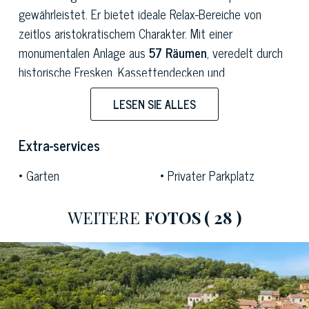
gewährleistet. Er bietet ideale Relax-Bereiche von
zeitlos aristokratischem Charakter. Mit einer
monumentalen Anlage aus
57 Räumen
, veredelt durch
historische Fresken, Kassettendecken und
Mosaikböden, verfügt die Residenz zudem über eine
LESEN SIE ALLES
hervorragend erhaltene antike
Ölmühle
und eine
prachtvolle
geweihte Adelskapelle
. Damit präsentiert
Extra-services
sie sich als herrschaftliche Residenz von
außergewöhnlichem Rang, geeignet für die Aufnahme
Garten
Privater Parkplatz
zahlreicher Gäste oder ideal kompatibel mit einem
Elite-Hospitality-Projekt im Herzen der Toskana.
WEITERE
FOTOS
( 28 )
Die Residenz wurde Ende des
XVIII. Jahrhunderts
errichtet und von den Regenten jener Zeit bewohnt,
wobei sie ihren Status als Kulturgut unter historisch-
künstlerischem Schutz bis heute vollständig bewahrt