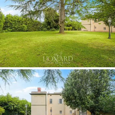
unterstreichen. Der Palazzo verfügt über historische
Pertinenzen von außergewöhnlicher Seltenheit, allen
voran die antike Ölmühle im der Villa
gegenüberliegenden Flügel. Das Gebäude, das bis zur
Mitte des XIX. Jahrhunderts eine autonome Struktur
bildete, bewahrt sämtliche hölzernen und mechanischen
Komponenten der ursprünglichen Geräte unverändert,
eingebettet in prachtvolle Decken mit
Backsteingewölben und erschlossen durch ein
unabhängiges Treppenhaus, das zu den oberen Etagen
führt.
Auf der gegenüberliegenden Straßenseite, elegant in
das urbane Gefüge integriert, befindet sich die
geweihte Adelskapelle
im Eigentum des Palazzo. Mit
äußerster Sorgfalt vollständig restauriert, stellt diese
private kleine Kirche ein architektonisches Juwel dar,