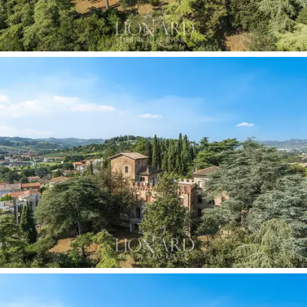
斯塔的领导下重新控制了城市，并在西北部开始
建造新的堡垒。
在切塞纳成为罗马涅公国的首都时，城市接待了
列奥纳多·达·芬奇，他负责更新该地区的地图并现
代化防御工事。
今天待售的这座物业建于19世纪末，建立在切塞
纳中世纪堡垒的基础上。现有结构呈现出折衷主
义的外观，是经历了时间变迁和战后修复的结
果。