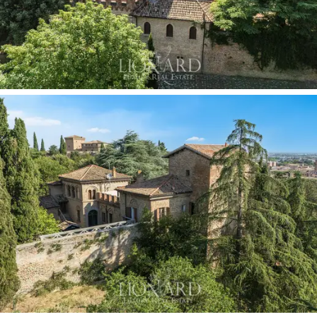
业务的理想之地。
接近博洛尼亚（地区首府）和易于到达的亚得里
亚海海岸，进一步增加了此物业的战略位置的价
值。
这座令人惊叹的城堡别墅代表了一个无与伦比的
机会，适合那些希望在充满历史和魅力的环境中
生活的人。历史建筑、灵活且可定制的空间以及
位于意大利最活跃地区之一的优越位置，使得该
物业成为寻找高端投资的人士的理想选择。无论
是私人住宅、高端接待设施还是代表性场所，这
座别墅的每一角落都讲述了过去的故事，并承诺
了充满可能性的未来。