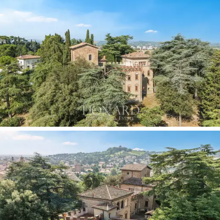
别墅内部提供广泛的个性化潜力。物业分布在五
层楼上，目前被分为四个独立公寓。总面积超过
900平方米，包括14个房间、4个厨房和7个浴室，
使得空间灵活实用。上层设有宽敞的客厅，提供
全景视野，而卧室和书房则提供舒适的私人空
间。在修复和保护性修复项目中，已为安装电
梯、改造古塔和现代化窗户预留了位置，同时进
行水、电、暖气和卫生设施的升级。
一个超过2000平方米的迷人花园，被古树遮荫，
欢迎来访者进入。三楼的两个宽敞露台提供了壮
观的全景：一个23平方米的露台俯瞰城墙，另一
个100平方米的露台则可看到延伸至海洋的景色。
物业还包括可用于停车或娱乐活动的区域，使其
成为希望生活在历史与自然中，或发展高端接待