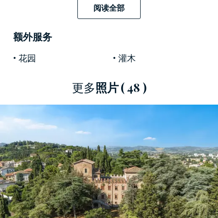
阅读全部
为“世界记忆”。切塞纳的马拉特斯塔堡垒是罗马涅
最雄伟的堡垒之一，承载着丰富的历史。
额外服务
花园
灌木
12世纪时，切塞纳的防御性堡垒建在加兰波山
顶，自1177年起，罗马皇帝兼意大利国王腓特烈·
更多
照片
( 48 )
巴巴罗萨在此居住了三年，并下令建造了一座雄
伟的塔楼。此后几个世纪，堡垒经历了许多历史
事件，多次被毁坏和重建。在13世纪末，古伊多·
达·蒙特费尔特罗暂时将马拉特斯塔家族驱逐出切
塞纳，并作为市民领袖完全修复了该建筑。
1377年，布列塔尼雇佣军攻陷了堡垒，他们为教
皇国对抗佛罗伦萨共和国而战斗，切塞纳被夷为
平地。1380年，马拉特斯塔家族在加列托·马拉特