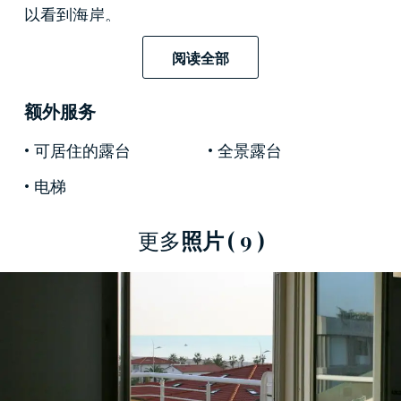
以看到海岸。
阅读全部
客厅的大理石楼梯通向上层，包括一间卫生间，
额外服务
一个多功能厅，一个宽敞的带有开放式厨房的饭
厅。
可居住的露台
全景露台
电梯
从这里可以到达阳台，那里可以享受到绝妙的延
海风景。
更多
照片
( 9 )