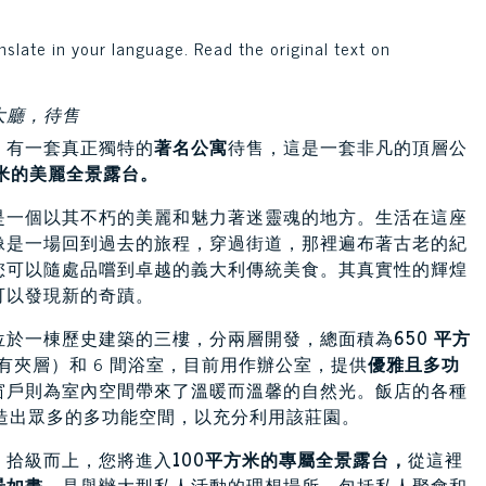
nslate in your language. Read the original text on
大廳，待售
，有一套真正獨特的
著名公寓
待售，這是一套非凡的頂層公
方米的美麗全景露台。
是一個以其不朽的美麗和魅力著迷靈魂的地方。生活在這座
像是一場回到過去的旅程，穿過街道，那裡遍布著古老的紀
您可以隨處品嚐到卓越的義大利傳統美食。其真實性的輝煌
可以發現新的奇蹟。
位於一棟歷史建築的三樓，分兩層開發，總面積為
650 平方
有夾層）和 6 間浴室，目前用作辦公室，提供
優雅且多功
窗戶則為室內空間帶來了溫暖而溫馨的自然光。飯店的各種
創造出眾多的多功能空間，以充分利用該莊園。
。拾級而上，您將進入
100平方米的專屬全景露台，
從這裡
景如畫
，是舉辦大型私人活動的理想場所，包括私人聚會和