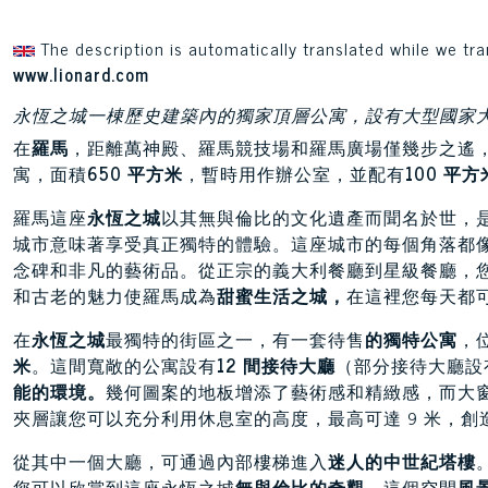
The description is automatically translated while we tra
www.lionard.com
永恆之城一棟歷史建築內的獨家頂層公寓，設有大型國家
在
羅馬
，距離萬神殿、羅馬競技場和羅馬廣場僅幾步之遙
寓，面積
650 平方米
，暫時用作辦公室，並配有
100 平
羅馬這座
永恆之城
以其無與倫比的文化遺產而聞名於世，
城市意味著享受真正獨特的體驗。這座城市的每個角落都
念碑和非凡的藝術品。從正宗的義大利餐廳到星級餐廳，
和古老的魅力使羅馬成為
甜蜜生活之城，
在這裡您每天都
在
永恆之城
最獨特的街區之一，有一套待售
的獨特公寓
，
米
。這間寬敞的公寓設有
12 間接待大廳
（部分接待大廳設
能的環境。
幾何圖案的地板增添了藝術感和精緻感，而大
夾層讓您可以充分利用休息室的高度，最高可達 9 米，
從其中一個大廳，可通過內部樓梯進入
迷人的中世紀塔樓
您可以欣賞到這座永恆之城
無與倫比的奇觀
。這個空間
風