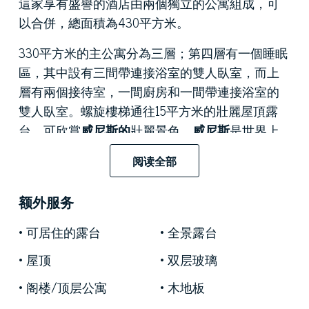
這家享有盛譽的酒店由兩個獨立的公寓組成，可
以合併，總面積為430平方米。
330平方米的主公寓分為三層；第四層有一個睡眠
區，其中設有三間帶連接浴室的雙人臥室，而上
層有兩個接待室，一間廚房和一間帶連接浴室的
雙人臥室。螺旋樓梯通往15平方米的壯麗屋頂露
台，可欣賞
威尼斯的
壯麗景色，
威尼斯
是世界上
訪問量最大和最受歡迎的城市之一。
阅读全部
第二套公寓面積約100平方米，並設有一個明亮的
開放式客廳，廚房和用餐區，從中您可以欣賞運
额外服务
河的迷人景色，一間雙人臥室和一間浴室。
可居住的露台
全景露台
在威尼斯出售的
這棟享有聲譽的獨特
頂層公寓
非
屋顶
双层玻璃
常適合那些希望在中心地區享受豪華與舒適的人
們，並提供多種服務。
阁楼/顶层公寓
木地板