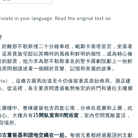
nslate in your language. Read the original text on
築
，距離那不勒斯僅二十分鐘車程，毗鄰卡塞塔皇宮，坐落著
。這座貴族宅邸以其獨特的風格和鮮明的個性，成為精心修
者的願景，他力求為那不勒斯著名的聖卡羅劇院獻上一份鮮
個房間都講述著一個關於音樂、記憶和美麗的故事。
 Fratta），這條古羅馬街道至今仍保留著其原始佈局。酒店建
心。從這裡，各主要房間透過氣勢恢宏的拱門和通往主樓層
三層樓中。整棟建築包含四套公寓，分佈在底層和上層，此
核心。大樓共有
15間臥室和8間浴室
，室內空間寬敞靈活，
宿場所。
和古董瓷器和諧地交織在一起。
每個元素都經過嚴謹的文獻