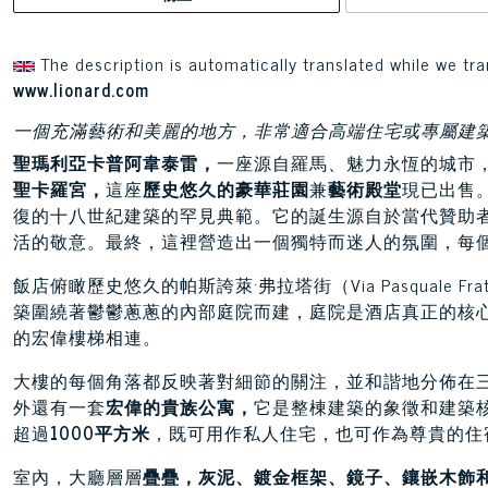
The description is automatically translated while we tra
www.lionard.com
一個充滿藝術和美麗的地方，非常適合高端住宅或專屬建
聖瑪利亞卡普阿韋泰雷，
一座源自羅馬、魅力永恆的城市
聖卡羅宮，
這座
歷史悠久的豪華莊園
兼
藝術殿堂
現已出售
復的十八世紀建築的罕見典範。它的誕生源自於當代贊助
活的敬意。最終，這裡營造出一個獨特而迷人的氛圍，每
飯店俯瞰歷史悠久的帕斯誇萊·弗拉塔街（Via Pasquale
築圍繞著鬱鬱蔥蔥的內部庭院而建，庭院是酒店真正的核
的宏偉樓梯相連。
大樓的每個角落都反映著對細節的關注，並和諧地分佈在
外還有一套
宏偉的貴族公寓，
它是整棟建築的象徵和建築
超過
1000平方米
，既可用作私人住宅，也可作為尊貴的住
室內，大廳層層
疊疊，灰泥、鍍金框架、鏡子、鑲嵌木飾