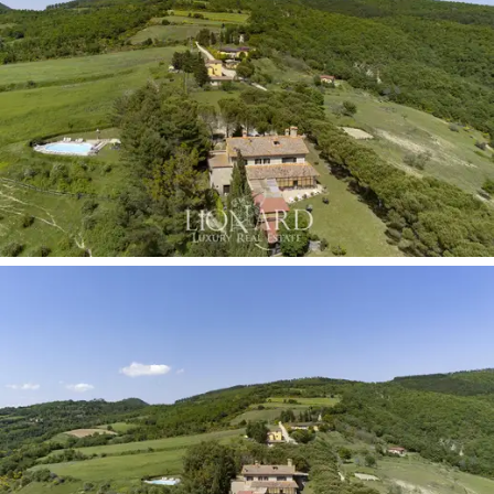
酒店还设有桑拿浴室，供客人放松身心，200平方
米的沙龙用作瑜伽室，另有120平方米的沙龙，冥
想区以及现代化的农场动物保护区。
在三个面积约100平方米的房屋中，两个分为两个
带独立入口的公寓，而第三个有四个双人卧室。
最后，在翁布里亚山上出售的物业包括两栋建
筑，分别为465平方米和550平方米，需要重组已
经批准。