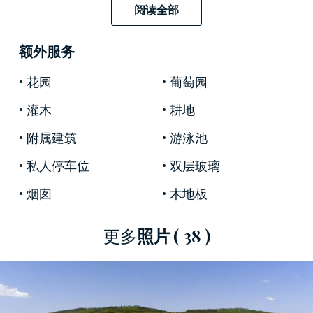
阅读全部
外部由一个壮观的游泳池完成，该游泳池享有翁
额外服务
布里亚丘陵的迷人景色，非常适合在炎热的夏季
降温，还有一个60平方米的私人乡村风格教堂。
花园
葡萄园
灌木
耕地
602平方米的主农舍分布在两个楼层。起居区设有
附属建筑
游泳池
带乡村风格的宽敞客房的起居区以及带燃木烤炉
私人停车位
双层玻璃
的厨房。
烟囱
木地板
更多
照片
( 38 )
一楼有四间客房，典型的天花板和外露的木梁，
在长长的走廊尽头，宽敞的露台享有周围美景。