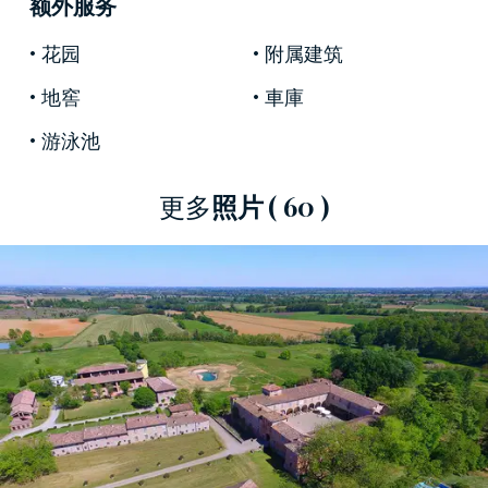
额外服务
很近
。
花园
附属建筑
地窖
車庫
游泳池
更多
照片
( 60 )