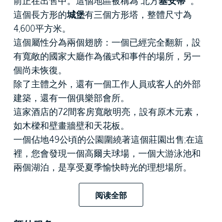
這個長方形的
城堡
有三個方形塔，整體尺寸為
4,600平方米。
這個屬性分為兩個翅膀：一個已經完全翻新，設
有寬敞的國家大廳作為儀式和事件的場所，另一
個尚未恢復。
除了主體之外，還有一個工作人員或客人的外部
建築，還有一個俱樂部會所。
這家酒店的72間客房寬敞明亮，設有原木元素，
如木樑和壁畫牆壁和天花板。
一個佔地49公頃的公園圍繞著這個莊園出售;在這
裡，您會發現一個高爾夫球場，一個大游泳池和
兩個湖泊，是享受夏季愉快時光的理想場所。
皮雅琴察（Piacenza）附近的這座城堡非常適合那
些喜歡大自然的人，願意留在童話般的環境中，
阅读全部
在休息和安靜的天堂。這個屬性與該地區的主要
城鎮有著很好的聯繫，距離意大利
優秀
城市
米蘭