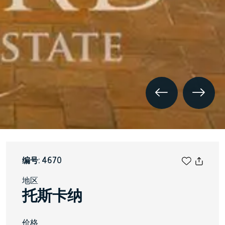
编号: 4670
地区
托斯卡纳
价格