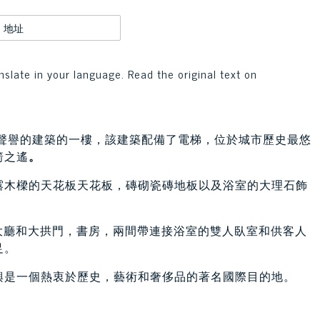
地址
nslate in your language. Read the original text on
聲譽的建築的一樓，該建築配備了電梯，位於城市歷史最悠
箭之遙
。
露木樑的天花板天花板，磚砌瓷磚地板以及浴室的大理石飾
大廳和大拱門，書房，兩間帶連接浴室的雙人臥室和供客人
足。
興是一個熱衷於歷史，藝術和奢侈品的著名國際目的地。