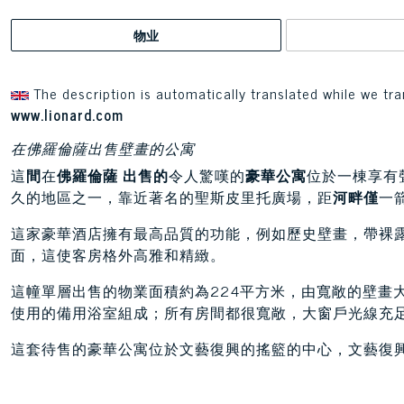
物业
The description is automatically translated while we tra
www.lionard.com
在佛羅倫薩出售壁畫的公寓
這
間
在
佛羅倫薩
出售的
令人驚嘆的
豪華公寓
位於一棟享有
久的地區之一，靠近著名的聖斯皮里托廣場，距
河畔僅
一
這家豪華酒店擁有最高品質的功能，例如歷史壁畫，帶裸
面，這使客房格外高雅和精緻。
這幢單層出售的物業面積約為224平方米，由寬敞的壁畫
使用的備用浴室組成；所有房間都很寬敞，大窗戶光線充
這套待售的豪華公寓位於文藝復興的搖籃的中心，文藝復